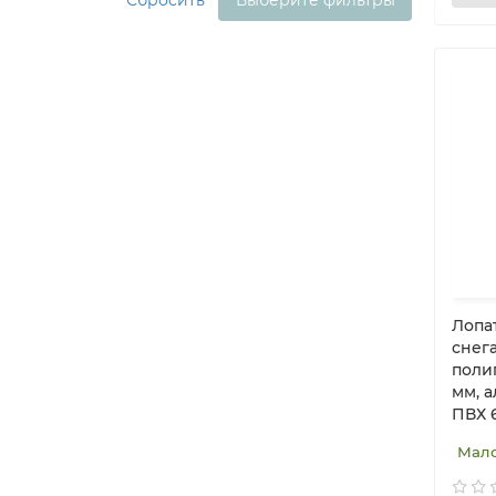
Сбросить
Выберите фильтры
Лопа
снег
поли
мм, 
ПВХ 
Мал