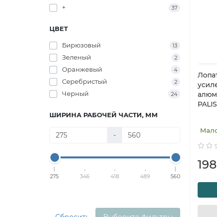
+
37
ЦВЕТ
Бирюзовый
13
Зеленый
2
Оранжевый
4
Лопа
Серебристый
2
усиле
Черный
алюм
24
PALI
ШИРИНА РАБОЧЕЙ ЧАСТИ, ММ
Мал
-
19
275
346
418
489
560