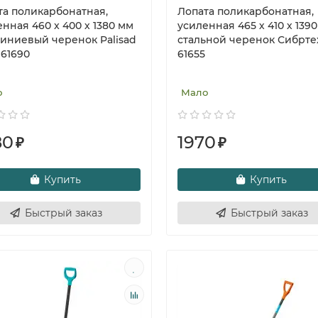
та поликарбонатная,
Лопата поликарбонатная,
нная 460 x 400 х 1380 мм
усиленная 465 х 410 х 1390
иниевый черенок Palisad
стальной черенок Сибрте
 61690
61655
о
Мало
80
1970
₽
₽
Купить
Купить
Быстрый заказ
Быстрый заказ