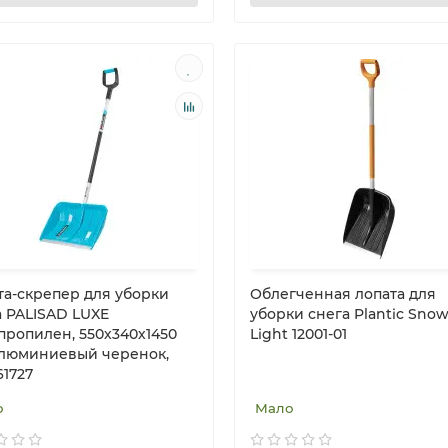
та-скрепер для уборки
Облегченная лопата для
а PALISAD LUXE
уборки снега Plantic Sno
пропилен, 550х340х1450
Light 12001-01
алюминиевый черенок,
61727
о
Мало