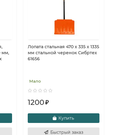
,
Лопата стальная 470 x 335 х 1335
 мм,
мм стальной черенок Сибртех
х
61656
Мало
1200
₽
Купить
Быстрый заказ