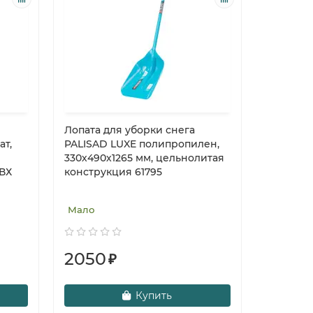
Лопата для уборки снега
ат,
PALISAD LUXE полипропилен,
330х490х1265 мм, цельнолитая
ВХ
конструкция 61795
Мало
2050
₽
Купить