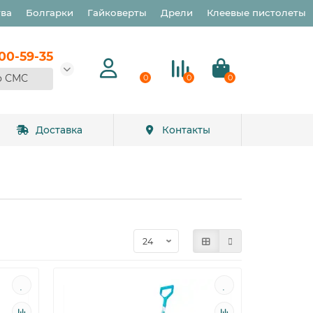
тва
Болгарки
Гайковерты
Дрели
Клеевые пистолеты
900-59-35
о СМС
0
0
0
Доставка
Контакты