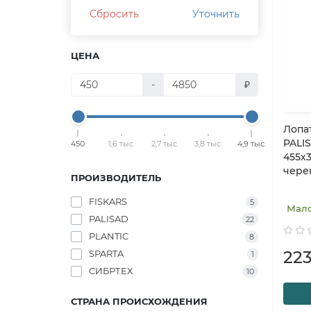
Сбросить
Уточнить
ЦЕНА
-
₽
Лопа
PALI
450
1,6 тыс.
2,7 тыс.
3,8 тыс.
4,9 тыс.
455х
чере
ПРОИЗВОДИТЕЛЬ
FISKARS
5
Мал
PALISAD
22
PLANTIC
8
22
SPARTA
1
СИБРТЕХ
10
СТРАНА ПРОИСХОЖДЕНИЯ