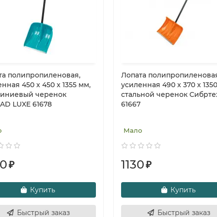
та полипропиленовая,
Лопата полипропиленовая
нная 450 х 450 х 1355 мм,
усиленная 490 х 370 х 1350
иниевый черенок
стальной черенок Сибрте
SAD LUXE 61678
61667
о
Мало
80
1130
₽
₽
Купить
Купить
Быстрый заказ
Быстрый заказ