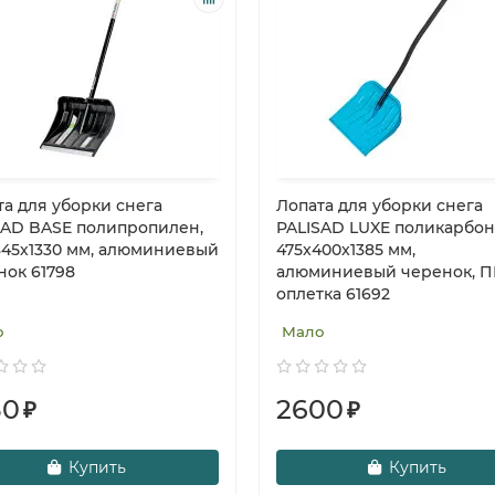
та для уборки снега
Лопата для уборки снега
SAD BASE полипропилен,
PALISAD LUXE поликарбон
345х1330 мм, алюминиевый
475x400x1385 мм,
нок 61798
алюминиевый черенок, П
оплетка 61692
о
Мало
30
2600
₽
₽
Купить
Купить