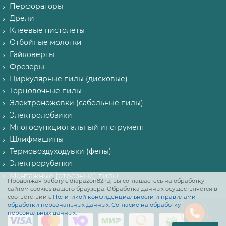
Перфораторы
Дрели
Клеевые пистолеты
Отбойные молотки
Гайковерты
Фрезеры
Циркулярные пилы (дисковые)
Торцовочные пилы
Электроножовки (сабельные пилы)
Электролобзики
Многофункциональный инструмент
Шлифмашины
Термовоздуходувки (фены)
Электрорубанки
Монтажные (отрезные) пилы
Продолжая работу с diapazon82.ru, вы соглашаетесь на обработку
сайтом cookies вашего браузера. Обработка данных осуществляется в
соответствии с
Политикой конфиденциальности и правилами
обработки персональных данных
.
Согласие на обработку
персональных данных
.