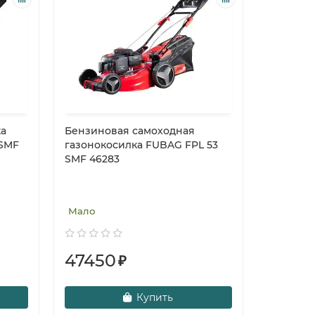
ка
Бензиновая самоходная
 SMF
газонокосилка FUBAG FPL 53
SMF 46283
Мало
47450
₽
Купить