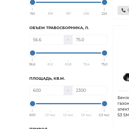
150
169
187
206
224
ОБЪЕМ ТРАВОСБОРНИКА, Л.
-
56,6
61,2
65,8
70,4
75,0
ПЛОЩАДЬ, КВ.М.
-
Бенз
газо
элек
53 S
600
1,0 тыс.
1,5 тыс.
1,9 тыс.
2,3 тыс.