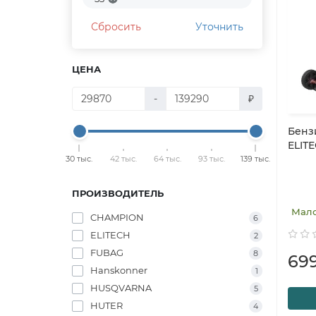
Сбросить
Уточнить
ЦЕНА
-
₽
Бенз
ELITE
30 тыс.
42 тыс.
64 тыс.
93 тыс.
139 тыс.
ПРОИЗВОДИТЕЛЬ
Мал
CHAMPION
6
ELITECH
2
FUBAG
8
69
Hanskonner
1
HUSQVARNA
5
HUTER
4