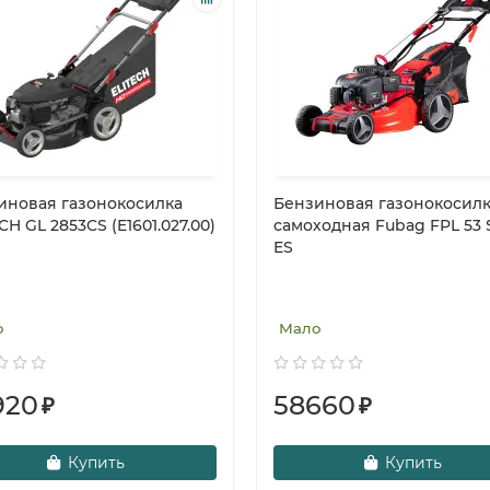
иновая газонокосилка
Бензиновая газонокосил
CH GL 2853CS (E1601.027.00)
самоходная Fubag FPL 53
ES
о
Мало
920
58660
₽
₽
Купить
Купить