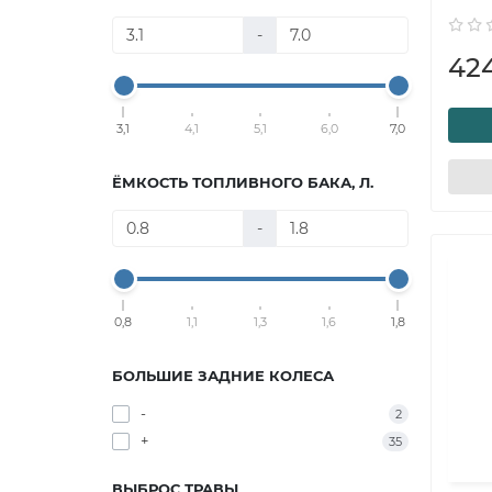
-
42
3,1
4,1
5,1
6,0
7,0
ЁМКОСТЬ ТОПЛИВНОГО БАКА, Л.
-
0,8
1,1
1,3
1,6
1,8
БОЛЬШИЕ ЗАДНИЕ КОЛЕСА
-
2
+
35
ВЫБРОС ТРАВЫ