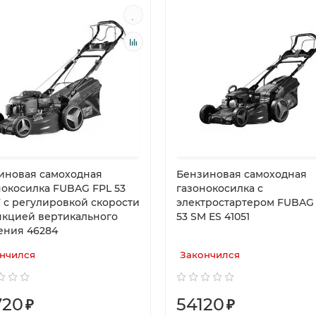
иновая самоходная
Бензиновая самоходная
нокосилка FUBAG FPL 53
газонокосилка с
 с регулировкой скорости
электростартером FUBAG
нкцией вертикального
53 SM ES 41051
ения 46284
нчился
Закончился
720
54120
₽
₽