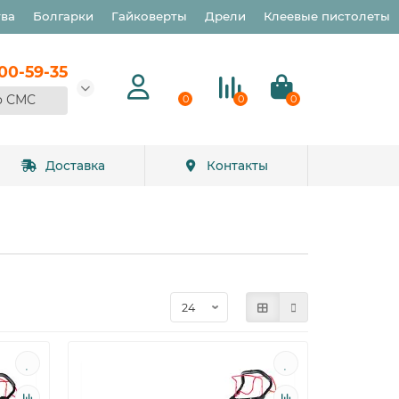
тва
Болгарки
Гайковерты
Дрели
Клеевые пистолеты
900-59-35
о СМС
0
0
0
Доставка
Контакты