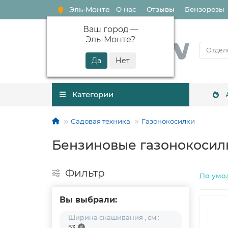
Эль-Монте
О нас
Отзывы
Бензорезы
Ваш город —
Эль-Монте
?
Категории
Садовая техника
Газонокосилки
Бензиновые газонокосилк
Фильтр
По умо
Вы выбрали:
Ширина скашивания , см.:
53