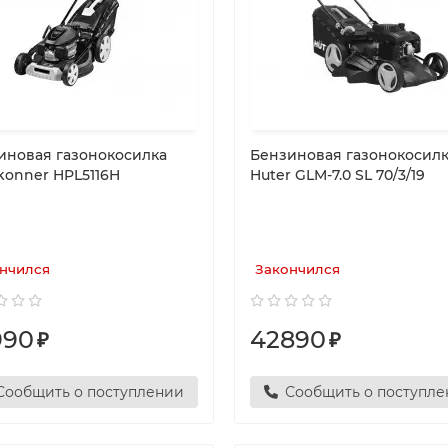
иновая газонокосилка
Бензиновая газонокосил
konner HPL5116H
Huter GLM-7.0 SL 70/3/19
нчился
Закончился
990
42890
₽
₽
Сообщить о поступлении
Сообщить о поступл