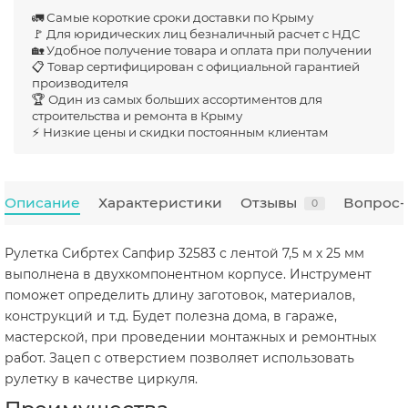
🚛 Самые короткие сроки доставки по Крыму
🚩 Для юридических лиц безналичный расчет с НДС
🏡 Удобное получение товара и оплата при получении
📋 Товар сертифицирован с официальной гарантией
производителя
🏆 Один из самых больших ассортиментов для
строительства и ремонта в Крыму
⚡ Низкие цены и скидки постоянным клиентам
Описание
Характеристики
Отзывы
Вопрос-
0
Рулетка Сибртех Сапфир 32583 с лентой 7,5 м х 25 мм
выполнена в двухкомпонентном корпусе. Инструмент
поможет определить длину заготовок, материалов,
конструкций и т.д. Будет полезна дома, в гараже,
мастерской, при проведении монтажных и ремонтных
работ. Зацеп с отверстием позволяет использовать
рулетку в качестве циркуля.