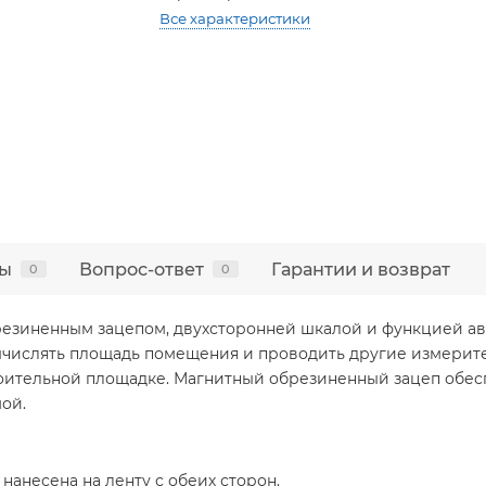
Все характеристики
ы
Вопрос-ответ
Гарантии и возврат
0
0
обрезиненным зацепом, двухсторонней шкалой и функцией ав
ычислять площадь помещения и проводить другие измерит
оительной площадке. Магнитный обрезиненный зацеп обесп
ой.
анесена на ленту с обеих сторон.