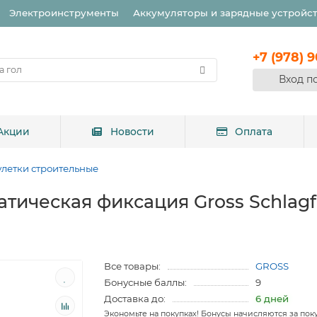
Электроинструменты
Аккумуляторы и зарядные устройс
+7 (978) 
Вход п
Акции
Новости
Оплата
улетки строительные
атическая фиксация Gross Schlagfe
Все товары:
GROSS
Бонусные баллы:
9
Доставка до:
6 дней
Экономьте на покупках! Бонусы начисляются за пок