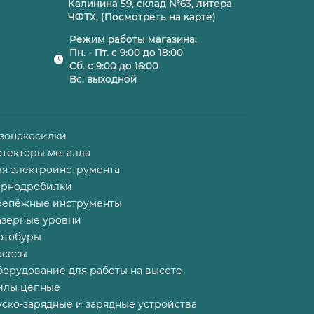
Калинина 59, склад №63, литера
ЧФТХ, (Посмотреть на карте)
Режим работы магазина:
Пн. - Пт. с 9:00 до 18:00
Сб. с 9:00 до 16:00
Вс. выходной
азонокосилки
етекторы металла
ля электроинструмента
ернодробилки
репёжные инструменты
азерные уровни
отобуры
асосы
борудование для работы на высоте
илы цепные
ско-зарядные и зарядные устройства