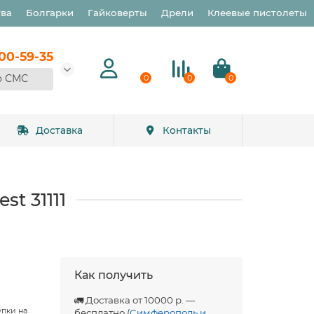
тва
Болгарки
Гайковерты
Дрели
Клеевые пистолеты
900-59-35
о СМС
0
0
0
Доставка
Контакты
st 31111
Как получить
🚛 Доставка от 10000 р. —
упки на
бесплатно (
Симферополь и