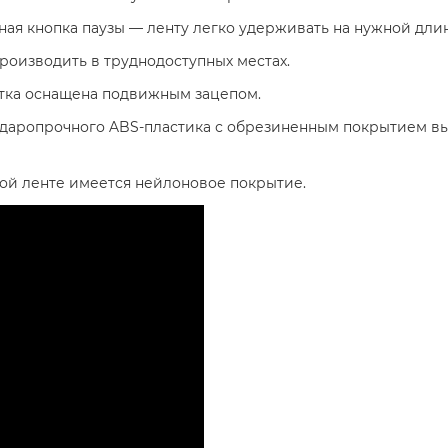
ая кнопка паузы — ленту легко удерживать на нужной длин
оизводить в труднодоступных местах.
етка оснащена подвижным зацепом.
ударопрочного ABS-пластика с обрезиненным покрытием в
ной ленте имеется нейлоновое покрытие.