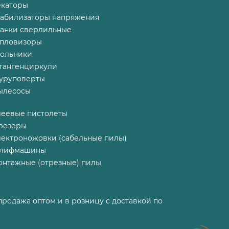
екаторы
табилизаторы напряжения
танки сверлильные
епловизоры
гольники
тангенциркули
уруповерты
ылесосы
леевые пистолеты
резеры
лектроножовки (сабельные пилы)
лифмашины
онтажные (отрезные) пилы
продажа оптом и в розницу с доставкой по