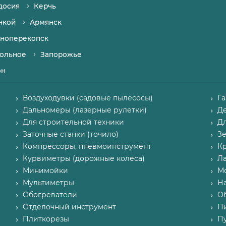
досия
Керчь
нкой
Армянск
ноперекопск
ольное
Запорожье
он
Воздуходувки (садовые пылесосы)
Г
Дальномеры (лазерные рулетки)
Д
Для строительной техники
Д
Заточные станки (точило)
З
Компрессоры, пневмоинструмент
К
Курвиметры (дорожные колеса)
Л
Минимойки
М
Мультиметры
Н
Обогреватели
О
Отделочный инструмент
П
Плиткорезы
Пу