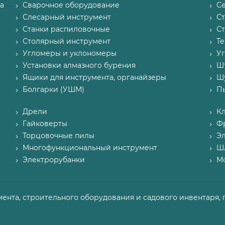
а
Сварочное оборудование
С
Слесарный инструмент
С
Станки распиловочные
С
Столярный инструмент
Т
Угломеры и уклономеры
У
Установки алмазного бурения
Ш
Ящики для инструмента, органайзеры
Ш
Болгарки (УШМ)
П
Дрели
К
Гайковерты
Ф
Торцовочные пилы
Э
Многофункциональный инструмент
Ш
Электрорубанки
М
мента, строительного оборудования и садового инвентаря, 