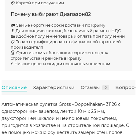
💳 Картой при получении
Почему выбирают Диапазон82
🚛 Самые короткие сроки доставки по Крыму
🚩 Для юридических лиц безналичный расчет с НДС
🏡 Удобное получение товара и оплата при получении
📋 Товар сертифицирован с официальной гарантией
производителя
🏆 Один из самых больших ассортиментов для
строительства и ремонта в Крыму
⚡ Низкие цены и скидки постоянным клиентам
Описание
Характеристики
Отзывы
Вопрос-
0
Автоматическая рулетка Gross «Doppelhaken» 31126 с
односторонним зацепом, лентой 10 м x 25 мм,
двухсторонней шкалой и нейлоновым покрытием,
пригодится в хозяйстве и на строительной площадке. С
ее помощью можно осуществить замеры стен, полов,