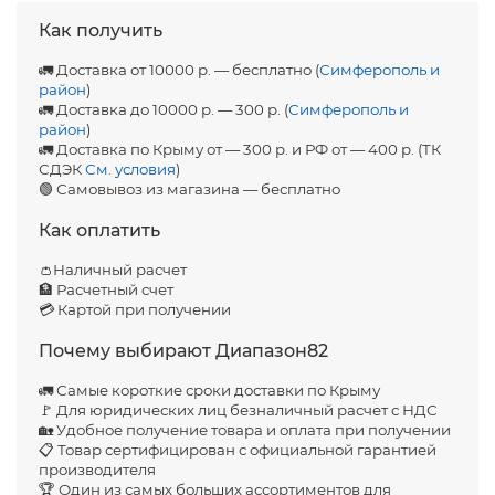
Как получить
🚛 Доставка от 10000 р. — бесплатно (
Симферополь и
район
)
🚛 Доставка до 10000 р. — 300 р. (
Симферополь и
район
)
🚛 Доставка по Крыму от — 300 р. и РФ от — 400 р. (ТК
СДЭК
См. условия
)
🟢 Самовывоз из магазина — бесплатно
Как оплатить
👛Наличный расчет
🏦 Расчетный счет
💳 Картой при получении
Почему выбирают Диапазон82
🚛 Самые короткие сроки доставки по Крыму
🚩 Для юридических лиц безналичный расчет с НДС
🏡 Удобное получение товара и оплата при получении
📋 Товар сертифицирован с официальной гарантией
производителя
🏆 Один из самых больших ассортиментов для