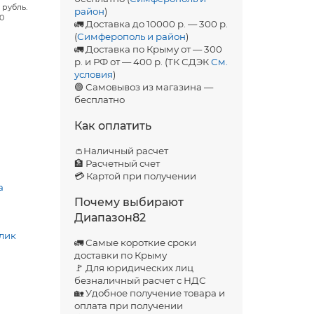
 рубль.
район
)
00
🚛 Доставка до 10000 р. — 300 р.
(
Симферополь и район
)
🚛 Доставка по Крыму от — 300
р. и РФ от — 400 р. (ТК СДЭК
См.
условия
)
🟢 Самовывоз из магазина —
бесплатно
Как оплатить
👛Наличный расчет
🏦 Расчетный счет
💳 Картой при получении
а
Почему выбирают
Диапазон82
лик
🚛 Самые короткие сроки
доставки по Крыму
🚩 Для юридических лиц
безналичный расчет с НДС
🏡 Удобное получение товара и
оплата при получении