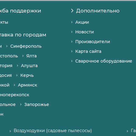
жба поддержки
Дополнительно
акты
Акции
Новости
тавка по городам
Производители
м
Симферополь
Карта сайта
стополь
Ялта
Сварочное оборудование
тория
Алушта
досия
Керчь
нкой
Армянск
ноперекопск
ольное
Запорожье
он
Воздуходувки (садовые пылесосы)
Г