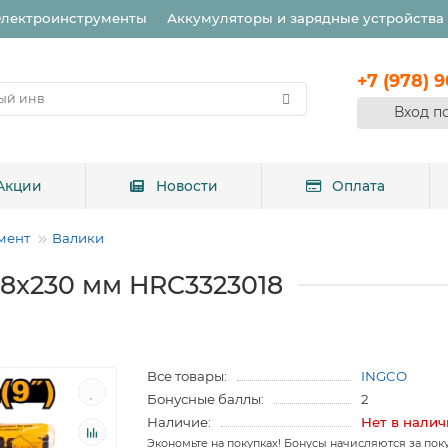
Электроинструменты
Аккумуляторы и зарядные устройства
+7 (978) 
Вход п
Акции
Новости
Оплата
мент
Валики
18x230 мм HRC3323018
Все товары:
INGCO
Бонусные баллы:
2
Наличие:
Нет в нали
Экономьте на покупках! Бонусы начисляются за пок