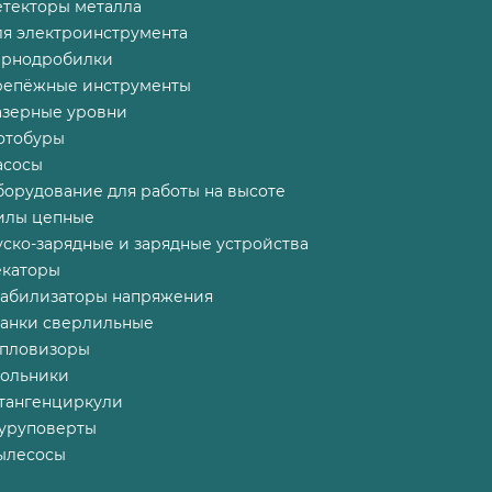
етекторы металла
ля электроинструмента
ернодробилки
репёжные инструменты
азерные уровни
отобуры
асосы
борудование для работы на высоте
илы цепные
ско-зарядные и зарядные устройства
екаторы
табилизаторы напряжения
танки сверлильные
епловизоры
гольники
тангенциркули
уруповерты
ылесосы