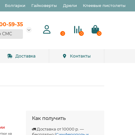
Болгарки
Гайковерты
Дрели
Клеевые пистолеты
900-59-35
о СМС
0
0
0
Доставка
Контакты
Как получить
чии
🚛 Доставка от 10000 р. —
упки на
бесплатно (
Симферополь и