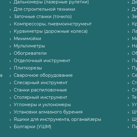
Дальномеры (лазерные рулетки)
Д
Для строительной техники
Д
Заточные станки (точило)
З
Компрессоры, пневмоинструмент
К
Курвиметры (дорожные колеса)
Л
Минимойки
М
Мультиметры
Н
Обогреватели
О
Отделочный инструмент
П
Плиткорезы
Пу
а
Сварочное оборудование
С
Слесарный инструмент
С
Станки распиловочные
С
Столярный инструмент
Т
Угломеры и уклономеры
У
Установки алмазного бурения
Ш
Ящики для инструмента, органайзеры
Ш
Болгарки (УШМ)
П