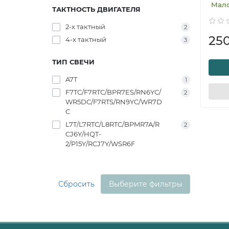
Мал
ТАКТНОСТЬ ДВИГАТЕЛЯ
2-х тактный
2
25
4-х тактный
3
ТИП СВЕЧИ
A7T
1
F7TC/F7RTC/BPR7ES/RN6YC/
2
WR5DC/F7RTS/RN9YC/WR7D
C
L7T/L7RTC/L8RTC/BPMR7A/R
2
CJ6Y/HQT-
2/P15Y/RCJ7Y/WSR6F
Сбросить
Выберите фильтры