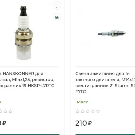
а HANSKONNER для
Свеча зажигания для 4-
пил, M14х1,25, резистор,
тактного двигателя, M14х1,
игранник 19 HKSP-L7RTC
шестигранник 21 Sturm! S
F7TC
о
Мало
0
210
₽
₽