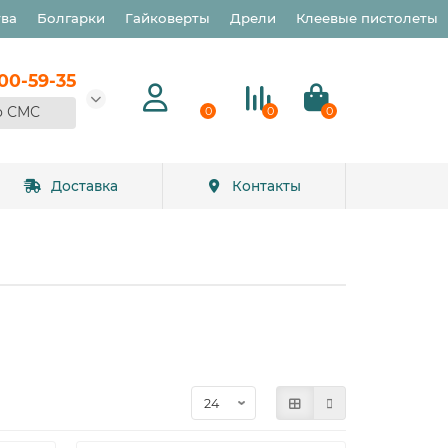
тва
Болгарки
Гайковерты
Дрели
Клеевые пистолеты
900-59-35
о СМС
0
0
0
Доставка
Контакты