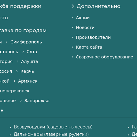
жба поддержки
Дополнительно
акты
Акции
Новости
тавка по городам
Производители
м
Симферополь
Карта сайта
стополь
Ялта
Сварочное оборудование
тория
Алушта
досия
Керчь
нкой
Армянск
ноперекопск
ольное
Запорожье
он
Воздуходувки (садовые пылесосы)
Г
Дальномеры (лазерные рулетки)
Д