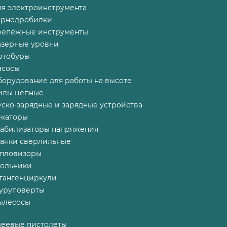
ля электроинструмента
ернодробилки
репёжные инструменты
азерные уровни
отобуры
асосы
борудование для работы на высоте
илы цепные
ско-зарядные и зарядные устройства
екаторы
табилизаторы напряжения
танки сверлильные
епловизоры
гольники
тангенциркули
уруповерты
ылесосы
леевые пистолеты