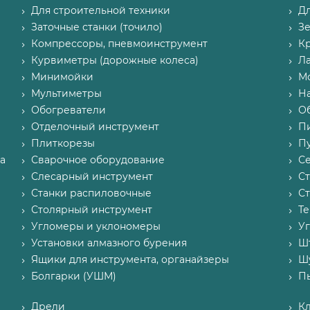
Для строительной техники
Д
Заточные станки (точило)
З
Компрессоры, пневмоинструмент
К
Курвиметры (дорожные колеса)
Л
Минимойки
М
Мультиметры
Н
Обогреватели
О
Отделочный инструмент
П
Плиткорезы
Пу
а
Сварочное оборудование
С
Слесарный инструмент
С
Станки распиловочные
С
Столярный инструмент
Т
Угломеры и уклономеры
У
Установки алмазного бурения
Ш
Ящики для инструмента, органайзеры
Ш
Болгарки (УШМ)
П
Дрели
К