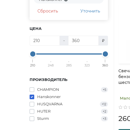
Сбросить
Уточнить
ЦЕНА
-
₽
210
248
285
323
360
Свеч
бензо
ПРОИЗВОДИТЕЛЬ
шест
CHAMPION
+5
Hanskonner
Мал
HUSQVARNA
+12
HUTER
+2
26
Sturm
+3