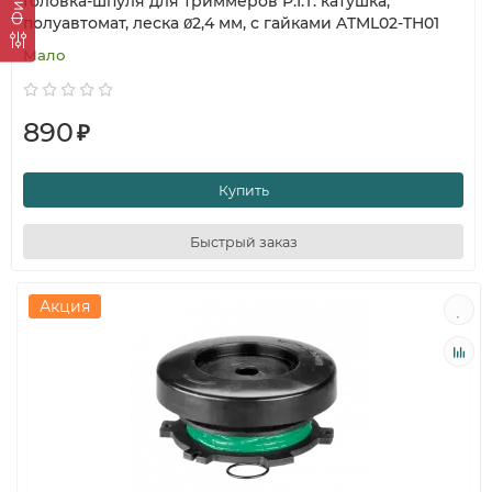
Головка-шпуля для триммеров P.I.T. катушка,
полуавтомат, леска Ø2,4 мм, с гайками ATML02-TH01
Мало
890
₽
Купить
Быстрый заказ
Акция