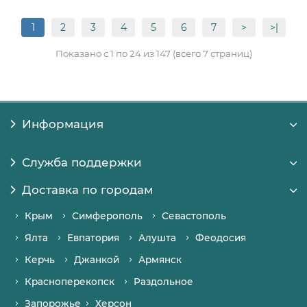
1
2
3
4
5
6
7
>
>|
Показано с 1 по 24 из 147 (всего 7 страниц)
Информация
Служба поддержки
Доставка по городам
Крым
Симферополь
Севастополь
Ялта
Евпатория
Алушта
Феодосия
Керчь
Джанкой
Армянск
Красноперекопск
Раздольное
Запорожье
Херсон