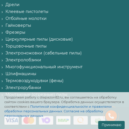
Дрели
Клеевые пистолеты
Отбойные молотки
Гайковерты
Фрезеры
Циркулярные пилы (дисковые)
Торцовочные пилы
Электроножовки (сабельные пилы)
Электролобзики
Многофункциональный инструмент
Шлифмашины
Термовоздуходувки (фены)
Электрорубанки
Монтажные (отрезные) пилы
Продолжая работу с diapazon82.ru, вы соглашаетесь на обработку
сайтом cookies вашего браузера. Обработка данных осуществляется в
соответствии с
Политикой конфиденциальности и правилами
обработки персональных данных
.
Согласие на обработку
персональных данных
.
Принимаю