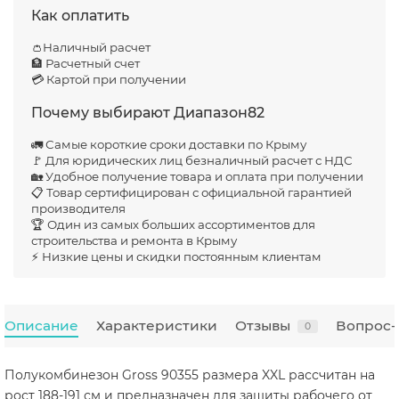
Как оплатить
👛Наличный расчет
🏦 Расчетный счет
💳 Картой при получении
Почему выбирают Диапазон82
🚛 Самые короткие сроки доставки по Крыму
🚩 Для юридических лиц безналичный расчет с НДС
🏡 Удобное получение товара и оплата при получении
📋 Товар сертифицирован с официальной гарантией
производителя
🏆 Один из самых больших ассортиментов для
строительства и ремонта в Крыму
⚡ Низкие цены и скидки постоянным клиентам
Описание
Характеристики
Отзывы
Вопрос-
0
Полукомбинезон Gross 90355 размера XXL рассчитан на
рост 188-191 см и предназначен для защиты рабочего от