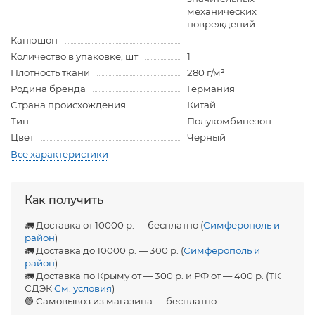
механических
повреждений
Капюшон
-
Количество в упаковке, шт
1
Плотность ткани
280 г/м²
Родина бренда
Германия
Страна происхождения
Китай
Тип
Полукомбинезон
Цвет
Черный
Все характеристики
Как получить
🚛 Доставка от 10000 р. — бесплатно (
Симферополь и
район
)
🚛 Доставка до 10000 р. — 300 р. (
Симферополь и
район
)
🚛 Доставка по Крыму от — 300 р. и РФ от — 400 р. (ТК
СДЭК
См. условия
)
🟢 Самовывоз из магазина — бесплатно