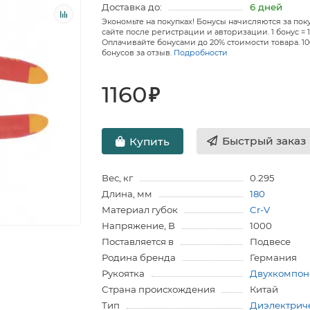
Доставка до:
6 дней
Экономьте на покупках! Бонусы начисляются за пок
сайте после регистрации и авторизации. 1 бонус = 1
Оплачивайте бонусами до 20% стоимости товара. 1
бонусов за отзыв.
Подробности
1160
₽
Быстрый заказ
Купить
Вес, кг
0.295
Длина, мм
180
Материал губок
Cr-V
Напряжение, В
1000
Поставляется в
Подвесе
Родина бренда
Германия
Рукоятка
Двухкомпон
Страна происхождения
Китай
Тип
Диэлектрич