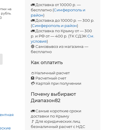
🚛 Доставка от 10000 р. —
упки на
бесплатно (
Симферополь и
 рубль.
район
)
00
🚛 Доставка до 10000 р. — 300 р.
(
Симферополь и район
)
🚛 Доставка по Крыму от — 300
р. и РФ от — 400 р. (ТК СДЭК
См.
условия
)
🟢 Самовывоз из магазина —
бесплатно
Как оплатить
👛Наличный расчет
🏦 Расчетный счет
💳 Картой при получении
Почему выбирают
Диапазон82
🚛 Самые короткие сроки
ентная
доставки по Крыму
🚩 Для юридических лиц
безналичный расчет с НДС
еские