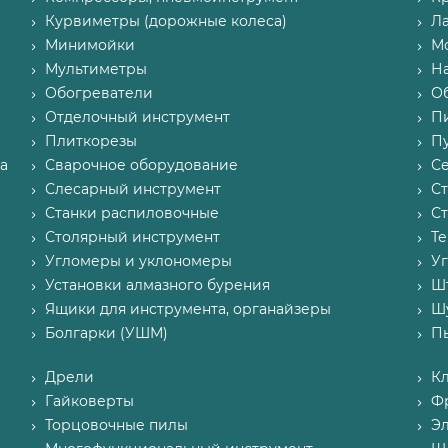
Курвиметры (дорожные колеса)
Л
Минимойки
М
Мультиметры
Н
Обогреватели
О
Отделочный инструмент
П
Плиткорезы
Пу
а
Сварочное оборудование
С
Слесарный инструмент
С
Станки распиловочные
С
Столярный инструмент
Т
Угломеры и уклономеры
У
Установки алмазного бурения
Ш
Ящики для инструмента, органайзеры
Ш
Болгарки (УШМ)
П
Дрели
К
Гайковерты
Ф
Торцовочные пилы
Э