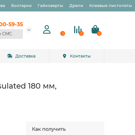
тва
Болгарки
Гайковерты
Дрели
Клеевые пистолеты
900-59-35
о СМС
0
0
0
Доставка
Контакты
lated 180 мм,
Как получить