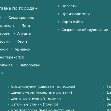
Новости
тавка по городам
Производители
м
Симферополь
Карта сайта
стополь
Ялта
Сварочное оборудование
тория
Алушта
досия
Керчь
нкой
Армянск
ноперекопск
ольное
Запорожье
он
Воздуходувки (садовые пылесосы)
Г
Дальномеры (лазерные рулетки)
Д
Для строительной техники
Д
Заточные станки (точило)
З
Компрессоры, пневмоинструмент
К