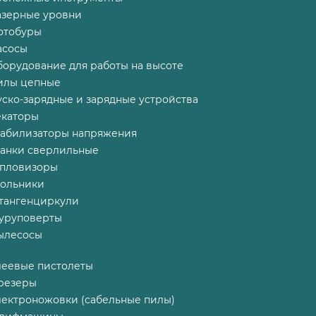
азерные уровни
отобуры
асосы
борудование для работы на высоте
илы цепные
ско-зарядные и зарядные устройства
екаторы
табилизаторы напряжения
танки сверлильные
епловизоры
гольники
тангенциркули
уруповерты
ылесосы
леевые пистолеты
резеры
лектроножовки (сабельные пилы)