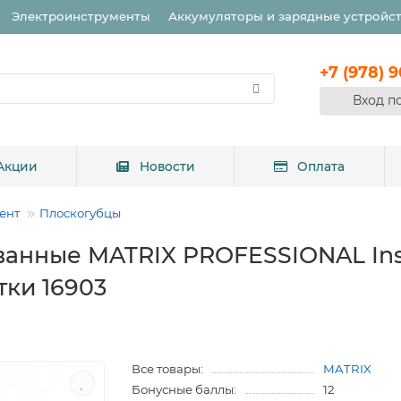
Электроинструменты
Аккумуляторы и зарядные устройс
+7 (978) 
Вход п
Акции
Новости
Оплата
ент
Плоскогубцы
анные MATRIX PROFESSIONAL Insu
ки 16903
Все товары:
MATRIX
Бонусные баллы:
12