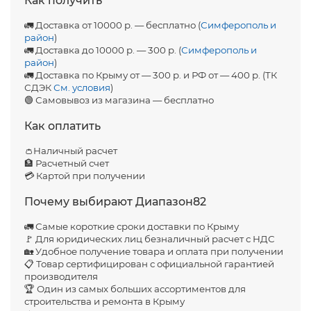
Как получить
🚛 Доставка от 10000 р. — бесплатно (
Симферополь и
район
)
🚛 Доставка до 10000 р. — 300 р. (
Симферополь и
район
)
🚛 Доставка по Крыму от — 300 р. и РФ от — 400 р. (ТК
СДЭК
См. условия
)
🟢 Самовывоз из магазина — бесплатно
Как оплатить
👛Наличный расчет
🏦 Расчетный счет
💳 Картой при получении
Почему выбирают Диапазон82
🚛 Самые короткие сроки доставки по Крыму
🚩 Для юридических лиц безналичный расчет с НДС
🏡 Удобное получение товара и оплата при получении
📋 Товар сертифицирован с официальной гарантией
производителя
🏆 Один из самых больших ассортиментов для
строительства и ремонта в Крыму