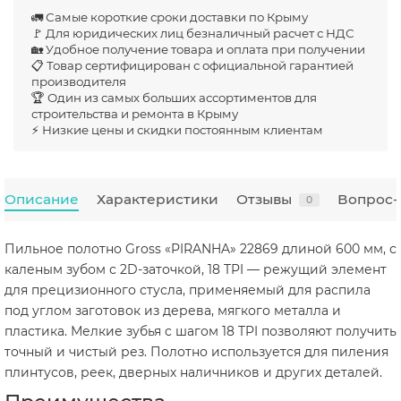
🚛 Самые короткие сроки доставки по Крыму
🚩 Для юридических лиц безналичный расчет с НДС
🏡 Удобное получение товара и оплата при получении
📋 Товар сертифицирован с официальной гарантией
производителя
🏆 Один из самых больших ассортиментов для
строительства и ремонта в Крыму
⚡ Низкие цены и скидки постоянным клиентам
Описание
Характеристики
Отзывы
Вопрос-
0
Пильное полотно Gross «PIRANHA» 22869 длиной 600 мм, с
каленым зубом с 2D-заточкой, 18 TPI — режущий элемент
для прецизионного стусла, применяемый для распила
под углом заготовок из дерева, мягкого металла и
пластика. Мелкие зубья с шагом 18 TPI позволяют получить
точный и чистый рез. Полотно используется для пиления
плинтусов, реек, дверных наличников и других деталей.