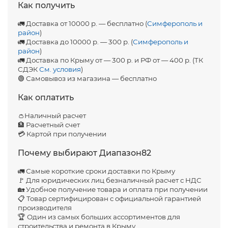
Как получить
🚛 Доставка от 10000 р. — бесплатно (
Симферополь и
район
)
🚛 Доставка до 10000 р. — 300 р. (
Симферополь и
район
)
🚛 Доставка по Крыму от — 300 р. и РФ от — 400 р. (ТК
СДЭК
См. условия
)
🟢 Самовывоз из магазина — бесплатно
Как оплатить
👛Наличный расчет
🏦 Расчетный счет
💳 Картой при получении
Почему выбирают Диапазон82
🚛 Самые короткие сроки доставки по Крыму
🚩 Для юридических лиц безналичный расчет с НДС
🏡 Удобное получение товара и оплата при получении
📋 Товар сертифицирован с официальной гарантией
производителя
🏆 Один из самых больших ассортиментов для
строительства и ремонта в Крыму