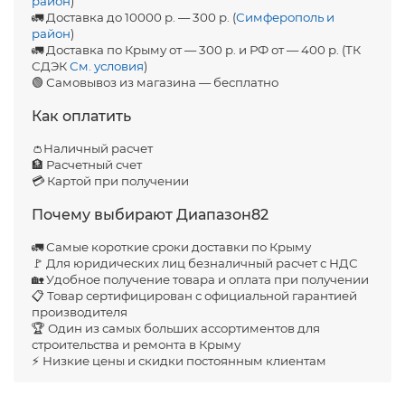
район
)
🚛 Доставка до 10000 р. — 300 р. (
Симферополь и
район
)
🚛 Доставка по Крыму от — 300 р. и РФ от — 400 р. (ТК
СДЭК
См. условия
)
🟢 Самовывоз из магазина — бесплатно
Как оплатить
👛Наличный расчет
🏦 Расчетный счет
💳 Картой при получении
Почему выбирают Диапазон82
🚛 Самые короткие сроки доставки по Крыму
🚩 Для юридических лиц безналичный расчет с НДС
🏡 Удобное получение товара и оплата при получении
📋 Товар сертифицирован с официальной гарантией
производителя
🏆 Один из самых больших ассортиментов для
строительства и ремонта в Крыму
⚡ Низкие цены и скидки постоянным клиентам