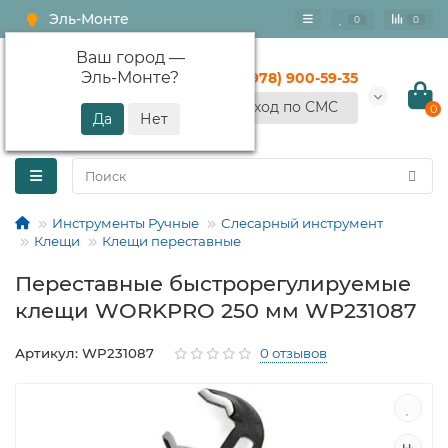
Эль-Монте
0
0
Ваш город —
Эль-Монте
?
+7 (978) 900-59-35
Вход по СМС
0
Инструменты Ручные
Слесарный инструмент
Клещи
Клещи переставные
Переставные быстрорегулируемые
клещи WORKPRO 250 мм WP231087
Артикул: WP231087
0 отзывов