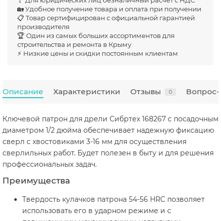
🚩 Для юридических лиц безналичный расчет с НДС
🏡 Удобное получение товара и оплата при получении
📋 Товар сертифицирован с официальной гарантией
производителя
🏆 Один из самых больших ассортиментов для
строительства и ремонта в Крыму
⚡ Низкие цены и скидки постоянным клиентам
Описание
Характеристики
Отзывы
Вопрос-
0
Ключевой патрон для дрели Сибртех 168267 с посадочным
диаметром 1/2 дюйма обеспечивает надежную фиксацию
сверл с хвостовиками 3-16 мм для осуществления
сверлильных работ. Будет полезен в быту и для решения
профессиональных задач.
Преимущества
Твердость кулачков патрона 54-56 HRC позволяет
использовать его в ударном режиме и с