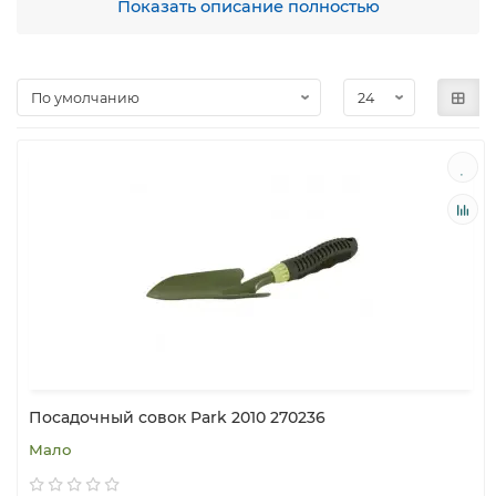
Показать описание полностью
инструмент, поливочные системы, шланги,
опрыскиватели, декоративные ограждения, опоры и
решетки для растений.
В 2009 году бренд расширил свою линейку, добавив
инструменты для бытовых нужд, товары для мелкого
ремонта и различные виды замков.
Стремясь лучше соответствовать ожиданиям
российских покупателей, компания сосредоточилась на
надежности продукции и ее доступности по цене. Это
позволяет не только полностью удовлетворять запросы
современного потребителя, но и непрерывно
расширять ассортимент товаров.
Посадочный совок Park 2010 270236
Мало