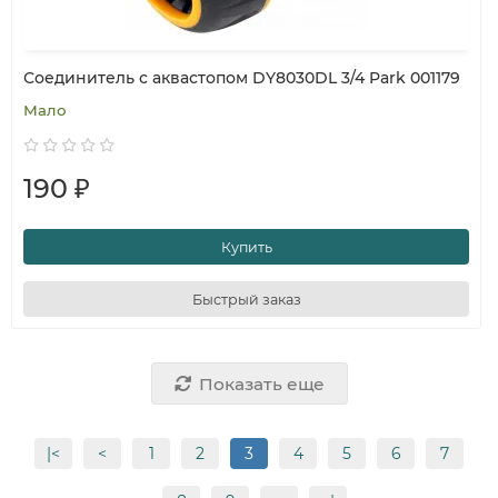
Соединитель с аквастопом DY8030DL 3/4 Park 001179
Мало
190 ₽
Купить
Быстрый заказ
Показать еще
|<
<
1
2
3
4
5
6
7