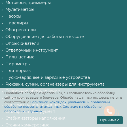
Мотокосы, триммеры
Мультиметры
Насосы
Нивелиры
Обогреватели
Оборудование для работы на высоте
Опрыскиватели
Отделочный инструмент
Пилы цепные
Пирометры
Плиткорезы
Пуско-зарядные и зарядные устройства
Рюкзаки, сумки, органайзеры для инструмента
Сварочное оборудование
Продолжая работу с diapazon82.ru, вы соглашаетесь на обработку
Секаторы
сайтом cookies вашего браузера. Обработка данных осуществляется в
соответствии с
Политикой конфиденциальности и правилами
Системы полива и орошения
обработки персональных данных
.
Согласие на обработку
Слесарный инструмент
персональных данных
.
Стабилизаторы напряжения
Принимаю
Станки камнерезные