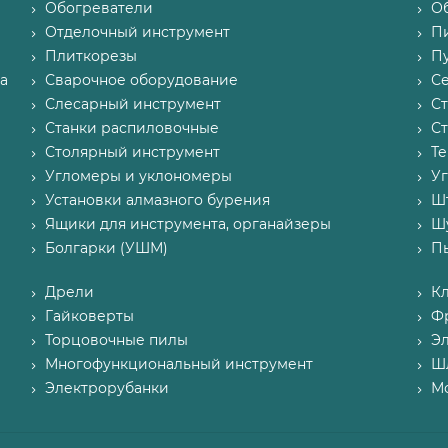
Обогреватели
О
Отделочный инструмент
П
Плиткорезы
Пу
а
Сварочное оборудование
С
Слесарный инструмент
С
Станки распиловочные
С
Столярный инструмент
Т
Угломеры и уклономеры
У
Установки алмазного бурения
Ш
Ящики для инструмента, органайзеры
Ш
Болгарки (УШМ)
П
Дрели
К
Гайковерты
Ф
Торцовочные пилы
Э
Многофункциональный инструмент
Ш
Электрорубанки
М