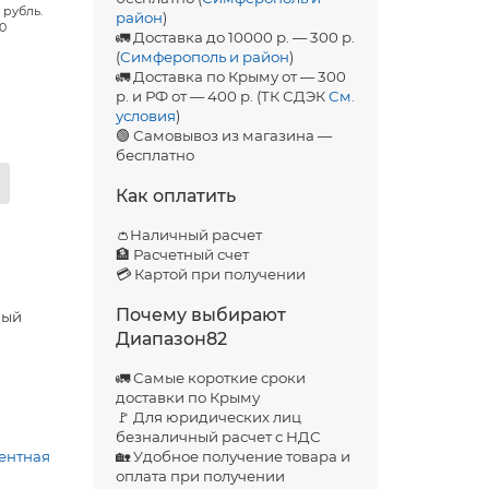
 рубль.
район
)
00
🚛 Доставка до 10000 р. — 300 р.
(
Симферополь и район
)
🚛 Доставка по Крыму от — 300
р. и РФ от — 400 р. (ТК СДЭК
См.
условия
)
🟢 Самовывоз из магазина —
бесплатно
Как оплатить
👛Наличный расчет
🏦 Расчетный счет
💳 Картой при получении
Почему выбирают
ный
Диапазон82
🚛 Самые короткие сроки
доставки по Крыму
🚩 Для юридических лиц
безналичный расчет с НДС
ентная
🏡 Удобное получение товара и
оплата при получении