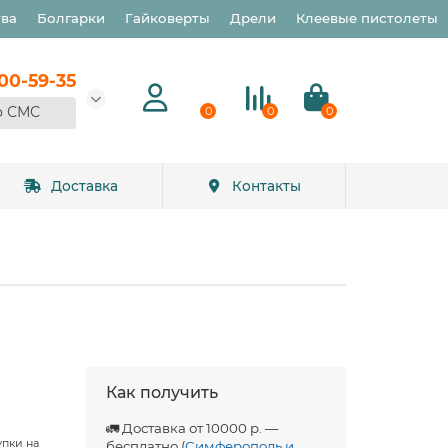
тва
Болгарки
Гайковерты
Дрели
Клеевые пистолеты
900-59-35
о СМС
0
0
0
Доставка
Контакты
Как получить
🚛 Доставка от 10000 р. —
упки на
бесплатно (
Симферополь и