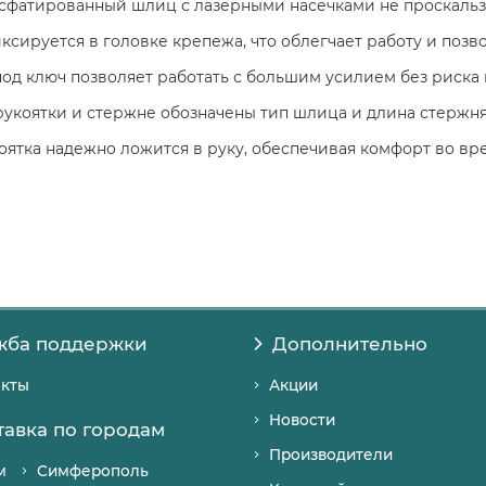
фатированный шлиц с лазерными насечками не проскальзы
ируется в головке крепежа, что облегчает работу и позво
д ключ позволяет работать с большим усилием без риска 
рукоятки и стержне обозначены тип шлица и длина стержня
ятка надежно ложится в руку, обеспечивая комфорт во вр
жба поддержки
Дополнительно
акты
Акции
Новости
тавка по городам
Производители
м
Симферополь