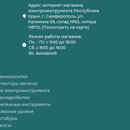
Адрес интернет-магазина
электроинструмента Республика
Крым, г. Симферополь, ул.
Калинина 59, склад №63, литера
ЧФТХ, (Посмотреть на карте)
Режим работы магазина:
Пн. - Пт. с 9:00 до 18:00
Сб. с 9:00 до 16:00
Вс. выходной
азонокосилки
етекторы металла
ля электроинструмента
ернодробилки
репёжные инструменты
азерные уровни
отобуры
асосы