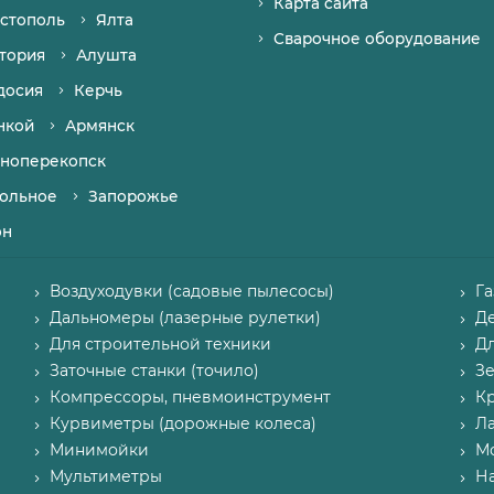
Карта сайта
стополь
Ялта
Сварочное оборудование
тория
Алушта
досия
Керчь
нкой
Армянск
ноперекопск
ольное
Запорожье
он
Воздуходувки (садовые пылесосы)
Г
Дальномеры (лазерные рулетки)
Д
Для строительной техники
Д
Заточные станки (точило)
З
Компрессоры, пневмоинструмент
К
Курвиметры (дорожные колеса)
Л
Минимойки
М
Мультиметры
Н