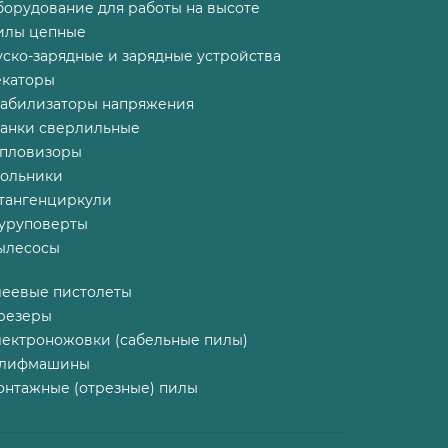
борудование для работы на высоте
илы цепные
ско-зарядные и зарядные устройства
екаторы
табилизаторы напряжения
танки сверлильные
епловизоры
гольники
тангенциркули
уруповерты
ылесосы
леевые пистолеты
резеры
лектроножовки (сабельные пилы)
лифмашины
онтажные (отрезные) пилы