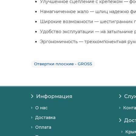
Улучшенное сцепление с крепежом — фос
Намагниченное жало — шлиц надежно фикс
Широкие возможности — шестигранник по
Удобство эксплуатации — на затыльнике 
Эргономичность — трехкомпонентная руко
Отвертки плоские - GROSS
Информация
Слу
О нас
Конт
Доставка
Дос
Оплата
Кры