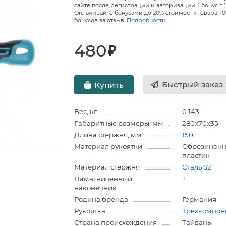
сайте после регистрации и авторизации. 1 бонус = 1
Оплачивайте бонусами до 20% стоимости товара. 1
бонусов за отзыв.
Подробности
480
₽
Быстрый заказ
Купить
Вес, кг
0.143
Габаритные размеры, мм
280х70х35
Длина стержня, мм
150
Материал рукоятки
Обрезинен
пластик
Материал стержня
Сталь S2
Намагниченный
+
наконечник
Родина бренда
Германия
Рукоятка
Трехкомпон
Страна происхождения
Тайвань