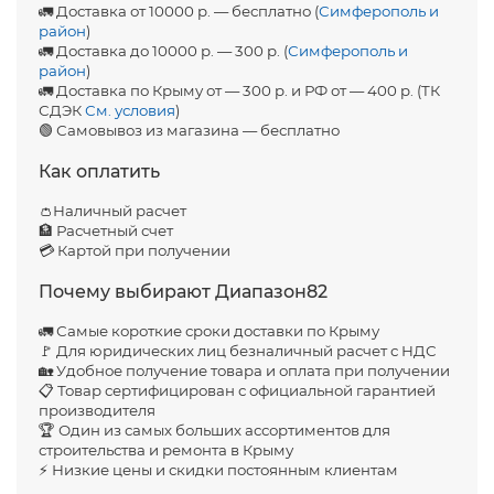
🚛 Доставка от 10000 р. — бесплатно (
Симферополь и
район
)
🚛 Доставка до 10000 р. — 300 р. (
Симферополь и
район
)
🚛 Доставка по Крыму от — 300 р. и РФ от — 400 р. (ТК
СДЭК
См. условия
)
🟢 Самовывоз из магазина — бесплатно
Как оплатить
👛Наличный расчет
🏦 Расчетный счет
💳 Картой при получении
Почему выбирают Диапазон82
🚛 Самые короткие сроки доставки по Крыму
🚩 Для юридических лиц безналичный расчет с НДС
🏡 Удобное получение товара и оплата при получении
📋 Товар сертифицирован с официальной гарантией
производителя
🏆 Один из самых больших ассортиментов для
строительства и ремонта в Крыму
⚡ Низкие цены и скидки постоянным клиентам