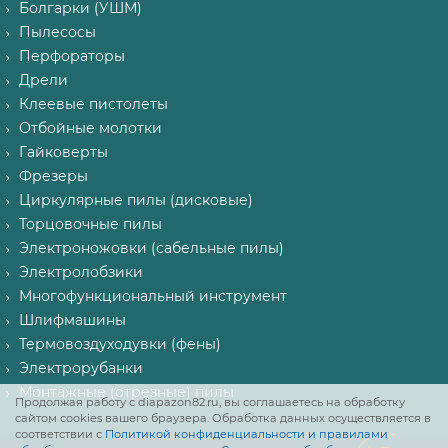
Болгарки (УШМ)
Пылесосы
Перфораторы
Дрели
Клеевые пистолеты
Отбойные молотки
Гайковерты
Фрезеры
Циркулярные пилы (дисковые)
Торцовочные пилы
Электроножовки (сабельные пилы)
Электролобзики
Многофункциональный инструмент
Шлифмашины
Термовоздуходувки (фены)
Электрорубанки
Монтажные (отрезные) пилы
Продолжая работу с diapazon82.ru, вы соглашаетесь на обработку
сайтом cookies вашего браузера. Обработка данных осуществляется в
соответствии с
Политикой конфиденциальности и правилами