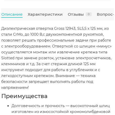
Описание
Характеристики
Отзывы
Вопрос-
0
Диэлектрическая отвертка Gross 12943, SL5,5 х 125 мм, из
стали CrMo, до 1000 В,с двухкомпонентной рукояткой,
позволяет решать профессиональные задачи при работе
с электрооборудованием. Отверткой со шлицем «минус»
осуществляется монтаж или извлечение крепежа типа
Slotted при замене розеток, установке электросчетчиков,
клеммников и т.д. За счет стержня длиной 125 мм
инструмент подходит для работы в углублениях и с
легкодоступным крепежом. Внимание — техника
безопасности запрещает выполнять работы под
напряжением!
Преимущества
Долговечность и прочность — высокоточный шлиц
изготовлен из износостойкой хромомолибденовой