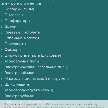
электроинструментов
Болгарки (УШМ)
Пылесосы
Перфораторы
Дрели
Клеевые пистолеты
Отбойные молотки
Гайковерты
Фрезеры
Циркулярные пилы (дисковые)
Торцовочные пилы
Электроножовки (сабельные пилы)
Электролобзики
Многофункциональный инструмент
Шлифмашины
Термовоздуходувки (фены)
Электрорубанки
Монтажные (отрезные) пилы
Продолжая работу с diapazon82.ru, вы соглашаетесь на обработку