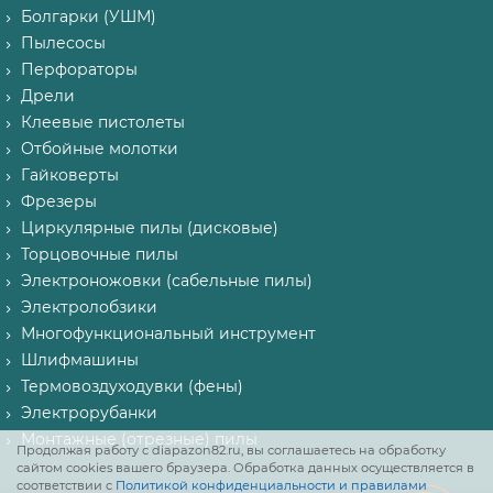
Болгарки (УШМ)
Пылесосы
Перфораторы
Дрели
Клеевые пистолеты
Отбойные молотки
Гайковерты
Фрезеры
Циркулярные пилы (дисковые)
Торцовочные пилы
Электроножовки (сабельные пилы)
Электролобзики
Многофункциональный инструмент
Шлифмашины
Термовоздуходувки (фены)
Электрорубанки
Монтажные (отрезные) пилы
Продолжая работу с diapazon82.ru, вы соглашаетесь на обработку
сайтом cookies вашего браузера. Обработка данных осуществляется в
соответствии с
Политикой конфиденциальности и правилами