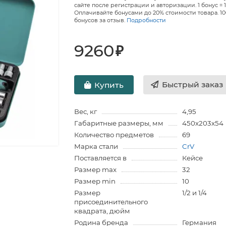
сайте после регистрации и авторизации. 1 бонус = 1
Оплачивайте бонусами до 20% стоимости товара. 1
бонусов за отзыв.
Подробности
9260
₽
Быстрый заказ
Купить
Вес, кг
4,95
Габаритные размеры, мм
450х203х54
Количество предметов
69
Марка стали
CrV
Поставляется в
Кейсе
Размер max
32
Размер min
10
Размер
1/2 и 1/4
присоединительного
квадрата, дюйм
Родина бренда
Германия