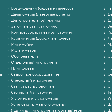
Воздуходувки (садовые пылесосы)
Г
Дальномеры (лазерные рулетки)
Д
Для строительной техники
Д
Заточные станки (точило)
З
Компрессоры, пневмоинструмент
К
Курвиметры (дорожные колеса)
Л
Минимойки
М
Мультиметры
Н
Обогреватели
О
Отделочный инструмент
П
Плиткорезы
Пу
а
Сварочное оборудование
С
Слесарный инструмент
С
Станки распиловочные
С
Столярный инструмент
Т
Угломеры и уклономеры
У
Установки алмазного бурения
Ш
Ящики для инструмента, органайзеры
Ш