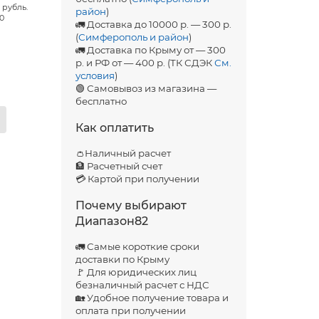
 рубль.
район
)
00
🚛 Доставка до 10000 р. — 300 р.
(
Симферополь и район
)
🚛 Доставка по Крыму от — 300
р. и РФ от — 400 р. (ТК СДЭК
См.
условия
)
🟢 Самовывоз из магазина —
бесплатно
Как оплатить
👛Наличный расчет
🏦 Расчетный счет
💳 Картой при получении
Почему выбирают
Диапазон82
🚛 Самые короткие сроки
доставки по Крыму
🚩 Для юридических лиц
безналичный расчет с НДС
🏡 Удобное получение товара и
оплата при получении