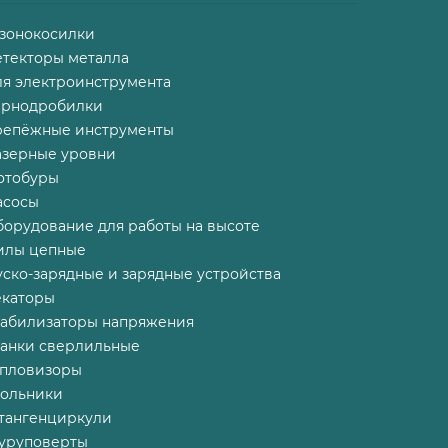
азонокосилки
етекторы металла
ля электроинструмента
ернодробилки
репёжные инструменты
азерные уровни
отобуры
асосы
борудование для работы на высоте
илы цепные
ско-зарядные и зарядные устройства
екаторы
табилизаторы напряжения
танки сверлильные
епловизоры
гольники
тангенциркули
уруповерты