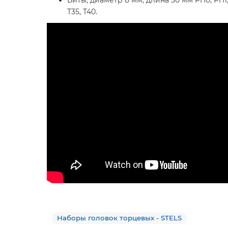
Биты, диаметр 8 мм, длина 30 мм PH0, PH1, PH2,
T35, T40.
Наборы головок торцевых - STELS