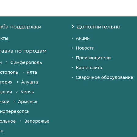
жба поддержки
Дополнительно
акты
Акции
Новости
тавка по городам
Производители
м
Симферополь
Карта сайта
стополь
Ялта
Сварочное оборудование
тория
Алушта
досия
Керчь
нкой
Армянск
ноперекопск
ольное
Запорожье
он