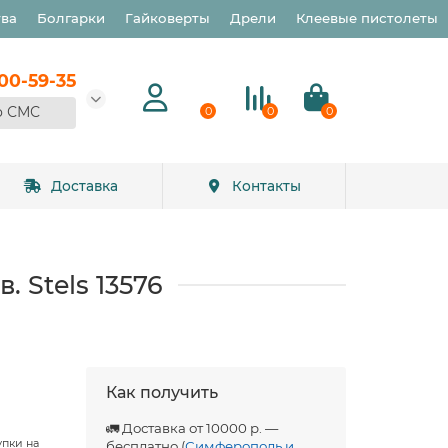
тва
Болгарки
Гайковерты
Дрели
Клеевые пистолеты
900-59-35
о СМС
0
0
0
Доставка
Контакты
. Stels 13576
Как получить
🚛 Доставка от 10000 р. —
упки на
бесплатно (
Симферополь и