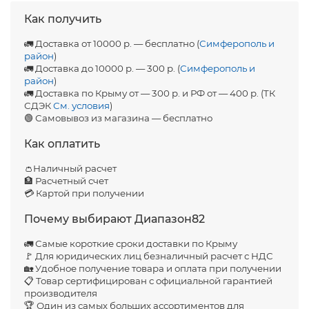
Как получить
🚛 Доставка от 10000 р. — бесплатно (
Симферополь и
район
)
🚛 Доставка до 10000 р. — 300 р. (
Симферополь и
район
)
🚛 Доставка по Крыму от — 300 р. и РФ от — 400 р. (ТК
СДЭК
См. условия
)
🟢 Самовывоз из магазина — бесплатно
Как оплатить
👛Наличный расчет
🏦 Расчетный счет
💳 Картой при получении
Почему выбирают Диапазон82
🚛 Самые короткие сроки доставки по Крыму
🚩 Для юридических лиц безналичный расчет с НДС
🏡 Удобное получение товара и оплата при получении
📋 Товар сертифицирован с официальной гарантией
производителя
🏆 Один из самых больших ассортиментов для