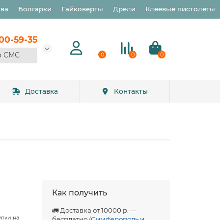
тва
Болгарки
Гайковерты
Дрели
Клеевые пистолеты
900-59-35
о СМС
0
0
0
Доставка
Контакты
Как получить
🚛 Доставка от 10000 р. —
упки на
бесплатно (
Симферополь и