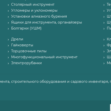
Столярный инструмент
Т
Угломеры и уклономеры
У
Установки алмазного бурения
Ш
Ящики для инструмента, органайзеры
Ш
Болгарки (УШМ)
П
Дрели
К
Гайковерты
Ф
Торцовочные пилы
Э
Многофункциональный инструмент
Ш
Электрорубанки
М
мента, строительного оборудования и садового инвентаря, 