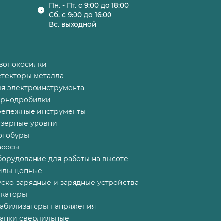
Пн. - Пт. с 9:00 до 18:00
Сб. с 9:00 до 16:00
Вс. выходной
азонокосилки
етекторы металла
ля электроинструмента
ернодробилки
репёжные инструменты
азерные уровни
отобуры
асосы
борудование для работы на высоте
илы цепные
ско-зарядные и зарядные устройства
екаторы
табилизаторы напряжения
танки сверлильные