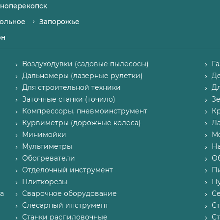
ноперекопск
ольное
Запорожье
он
Воздуходувки (садовые пылесосы)
Г
Дальномеры (лазерные рулетки)
Д
Для строительной техники
Д
Заточные станки (точило)
З
Компрессоры, пневмоинструмент
К
Курвиметры (дорожные колеса)
Л
Минимойки
М
Мультиметры
Н
Обогреватели
О
Отделочный инструмент
П
Плиткорезы
Пу
а
Сварочное оборудование
С
Слесарный инструмент
С
Станки распиловочные
С