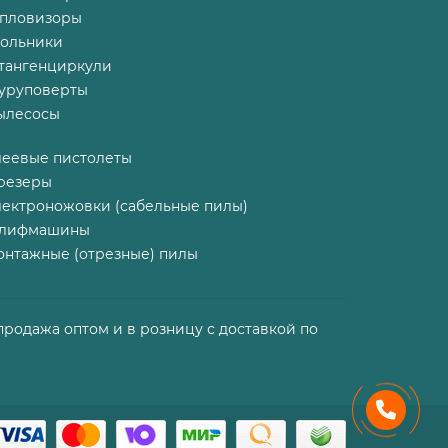
епловизоры
гольники
тангенциркули
уруповерты
ылесосы
леевые пистолеты
резеры
лектроножовки (сабельные пилы)
лифмашины
онтажные (отрезные) пилы
продажа оптом и в розницу с доставкой по