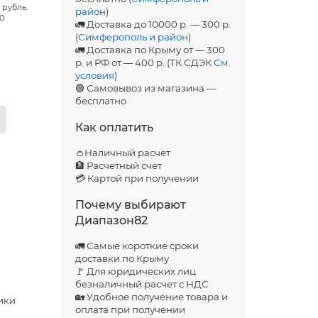
 рубль.
район
)
00
🚛 Доставка до 10000 р. — 300 р.
(
Симферополь и район
)
🚛 Доставка по Крыму от — 300
р. и РФ от — 400 р. (ТК СДЭК
См.
условия
)
🟢 Самовывоз из магазина —
бесплатно
Как оплатить
👛Наличный расчет
🏦 Расчетный счет
💳 Картой при получении
Почему выбирают
Диапазон82
🚛 Самые короткие сроки
доставки по Крыму
🚩 Для юридических лиц
безналичный расчет с НДС
🏡 Удобное получение товара и
ики
оплата при получении