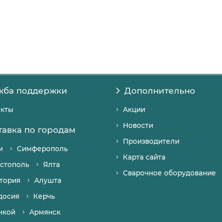
жба поддержки
Дополнительно
акты
Акции
Новости
тавка по городам
Производители
м
Симферополь
Карта сайта
стополь
Ялта
Сварочное оборудование
тория
Алушта
досия
Керчь
нкой
Армянск