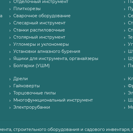
Отделочный инструмент
П
Плиткорезы
Пу
а
Сварочное оборудование
С
Слесарный инструмент
С
Станки распиловочные
С
Столярный инструмент
Т
Угломеры и уклономеры
У
Установки алмазного бурения
Ш
Ящики для инструмента, органайзеры
Ш
Болгарки (УШМ)
П
Дрели
К
Гайковерты
Ф
Торцовочные пилы
Э
Многофункциональный инструмент
Ш
Электрорубанки
М
мента, строительного оборудования и садового инвентаря, 