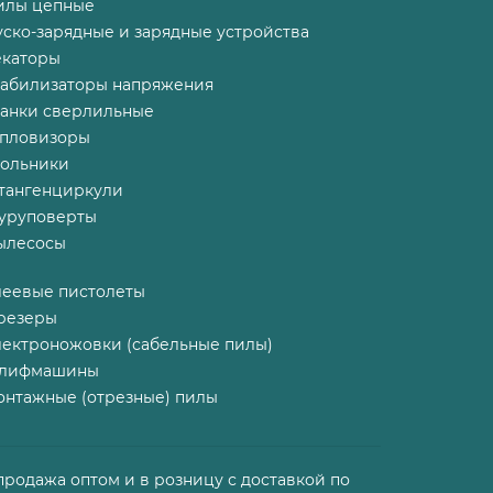
илы цепные
ско-зарядные и зарядные устройства
екаторы
табилизаторы напряжения
танки сверлильные
епловизоры
гольники
тангенциркули
уруповерты
ылесосы
леевые пистолеты
резеры
лектроножовки (сабельные пилы)
лифмашины
онтажные (отрезные) пилы
продажа оптом и в розницу с доставкой по