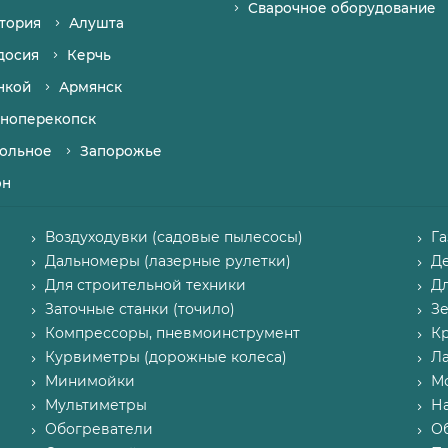
Сварочное оборудование
тория
Алушта
досия
Керчь
нкой
Армянск
ноперекопск
ольное
Запорожье
он
Воздуходувки (садовые пылесосы)
Г
Дальномеры (лазерные рулетки)
Д
Для строительной техники
Д
Заточные станки (точило)
З
Компрессоры, пневмоинструмент
К
Курвиметры (дорожные колеса)
Л
Минимойки
М
Мультиметры
Н
Обогреватели
О