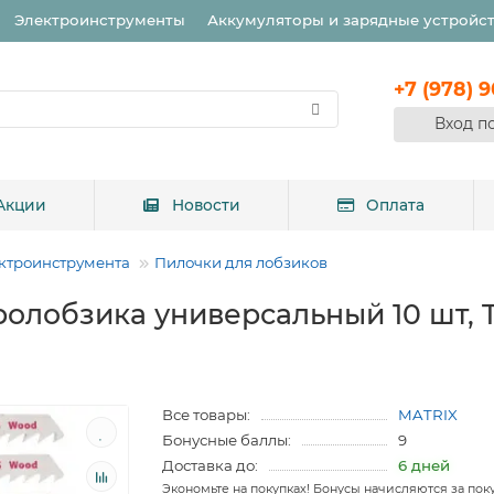
Электроинструменты
Аккумуляторы и зарядные устройс
+7 (978) 
Вход п
Акции
Новости
Оплата
ктроинструмента
Пилочки для лобзиков
ролобзика универсальный 10 шт, 
Все товары:
MATRIX
Бонусные баллы:
9
Доставка до:
6 дней
Экономьте на покупках! Бонусы начисляются за пок