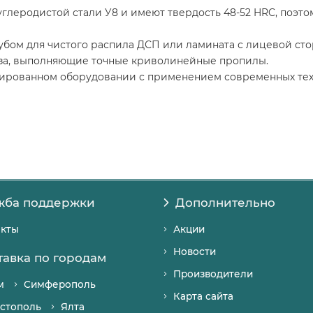
глеродистой стали У8 и имеют твердость 48-52 HRC, поэт
убом для чистого распила ДСП или ламината с лицевой сто
реза, выполняющие точные криволинейные пропилы.
ированном оборудовании с применением современных техно
жба поддержки
Дополнительно
акты
Акции
Новости
тавка по городам
Производители
м
Симферополь
Карта сайта
стополь
Ялта