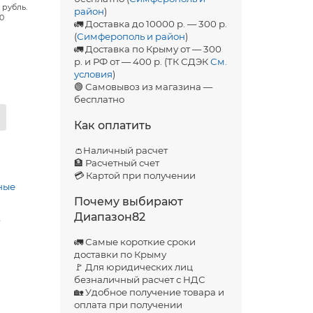
 рубль.
район
)
00
🚛 Доставка до 10000 р. — 300 р.
(
Симферополь и район
)
🚛 Доставка по Крыму от — 300
р. и РФ от — 400 р. (ТК СДЭК
См.
условия
)
🟢 Самовывоз из магазина —
бесплатно
Как оплатить
👛Наличный расчет
🏦 Расчетный счет
💳 Картой при получении
ные
Почему выбирают
Диапазон82
з
🚛 Самые короткие сроки
доставки по Крыму
🚩 Для юридических лиц
безналичный расчет с НДС
🏡 Удобное получение товара и
оплата при получении