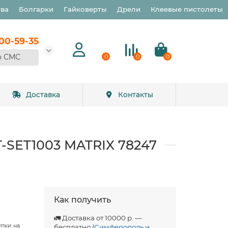
тва
Болгарки
Гайковерты
Дрели
Клеевые пистолеты
900-59-35
о СМС
0
0
0
Доставка
Контакты
T-SET1003 MATRIX 78247
Как получить
🚛 Доставка от 10000 р. —
упки на
бесплатно (
Симферополь и