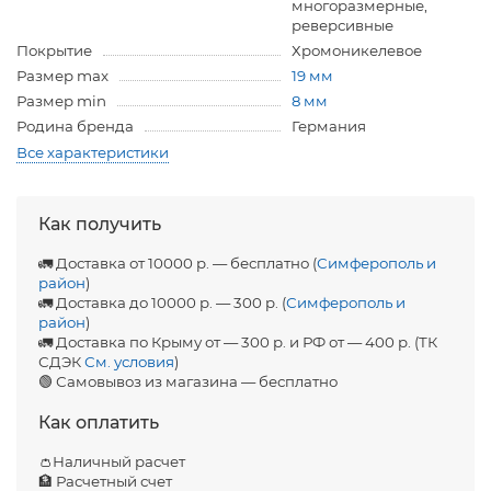
многоразмерные,
реверсивные
Покрытие
Хромоникелевое
Размер max
19 мм
Размер min
8 мм
Родина бренда
Германия
Все характеристики
Как получить
🚛 Доставка от 10000 р. — бесплатно (
Симферополь и
район
)
🚛 Доставка до 10000 р. — 300 р. (
Симферополь и
район
)
🚛 Доставка по Крыму от — 300 р. и РФ от — 400 р. (ТК
СДЭК
См. условия
)
🟢 Самовывоз из магазина — бесплатно
Как оплатить
👛Наличный расчет
🏦 Расчетный счет