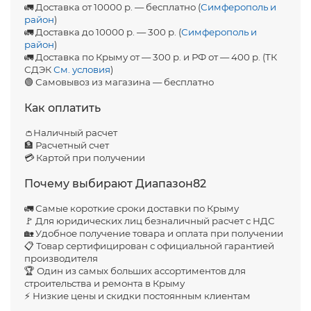
🚛 Доставка от 10000 р. — бесплатно (
Симферополь и
район
)
🚛 Доставка до 10000 р. — 300 р. (
Симферополь и
район
)
🚛 Доставка по Крыму от — 300 р. и РФ от — 400 р. (ТК
СДЭК
См. условия
)
🟢 Самовывоз из магазина — бесплатно
Как оплатить
👛Наличный расчет
🏦 Расчетный счет
💳 Картой при получении
Почему выбирают Диапазон82
🚛 Самые короткие сроки доставки по Крыму
🚩 Для юридических лиц безналичный расчет с НДС
🏡 Удобное получение товара и оплата при получении
📋 Товар сертифицирован с официальной гарантией
производителя
🏆 Один из самых больших ассортиментов для
строительства и ремонта в Крыму
⚡ Низкие цены и скидки постоянным клиентам