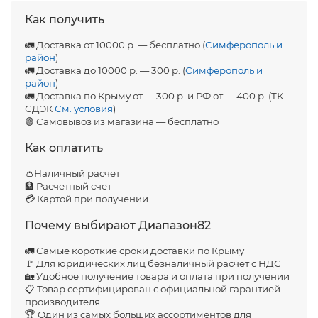
Как получить
🚛 Доставка от 10000 р. — бесплатно (
Симферополь и
район
)
🚛 Доставка до 10000 р. — 300 р. (
Симферополь и
район
)
🚛 Доставка по Крыму от — 300 р. и РФ от — 400 р. (ТК
СДЭК
См. условия
)
🟢 Самовывоз из магазина — бесплатно
Как оплатить
👛Наличный расчет
🏦 Расчетный счет
💳 Картой при получении
Почему выбирают Диапазон82
🚛 Самые короткие сроки доставки по Крыму
🚩 Для юридических лиц безналичный расчет с НДС
🏡 Удобное получение товара и оплата при получении
📋 Товар сертифицирован с официальной гарантией
производителя
🏆 Один из самых больших ассортиментов для