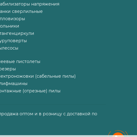
табилизаторы напряжения
танки сверлильные
епловизоры
гольники
тангенциркули
уруповерты
ылесосы
леевые пистолеты
резеры
лектроножовки (сабельные пилы)
лифмашины
онтажные (отрезные) пилы
продажа оптом и в розницу с доставкой по