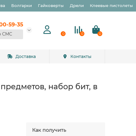
тва
Болгарки
Гайковерты
Дрели
Клеевые пистолеты
900-59-35
о СМС
0
0
0
Доставка
Контакты
предметов, набор бит, в
Как получить