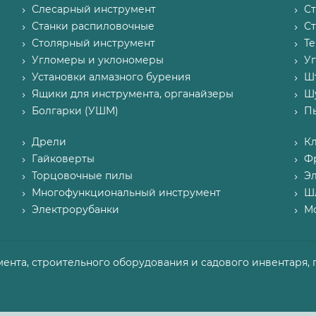
Слесарный инструмент
С
Станки распиловочные
С
Столярный инструмент
Т
Угломеры и уклономеры
У
Установки алмазного бурения
Ш
Ящики для инструмента, органайзеры
Ш
Болгарки (УШМ)
П
Дрели
К
Гайковерты
Ф
Торцовочные пилы
Э
Многофункциональный инструмент
Ш
Электрорубанки
М
мента, строительного оборудования и садового инвентаря, 