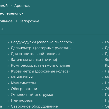
нкой
Армянск
ноперекопск
ольное
Запорожье
он
Воздуходувки (садовые пылесосы)
Г
Дальномеры (лазерные рулетки)
Д
Для строительной техники
Д
Заточные станки (точило)
З
Компрессоры, пневмоинструмент
К
Курвиметры (дорожные колеса)
Л
Минимойки
М
Мультиметры
Н
Обогреватели
О
Отделочный инструмент
П
Плиткорезы
Пу
а
Сварочное оборудование
С