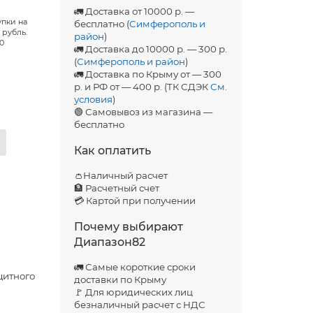
🚛 Доставка от 10000 р. —
упки на
бесплатно (
Симферополь и
 рубль.
район
)
00
🚛 Доставка до 10000 р. — 300 р.
(
Симферополь и район
)
🚛 Доставка по Крыму от — 300
р. и РФ от — 400 р. (ТК СДЭК
См.
условия
)
🟢 Самовывоз из магазина —
бесплатно
Как оплатить
👛Наличный расчет
🏦 Расчетный счет
💳 Картой при получении
Почему выбирают
Диапазон82
🚛 Самые короткие сроки
щитного
доставки по Крыму
🚩 Для юридических лиц
безналичный расчет с НДС