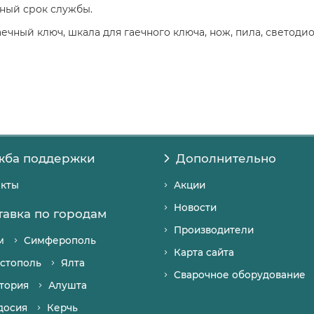
ный срок службы.
ечный ключ, шкала для гаечного ключа, нож, пила, светодио
жба поддержки
Дополнительно
акты
Акции
Новости
тавка по городам
Производители
м
Симферополь
Карта сайта
стополь
Ялта
Сварочное оборудование
тория
Алушта
досия
Керчь