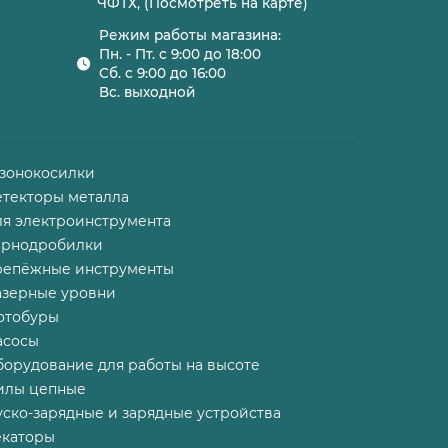
ЧФТХ, (Посмотреть на карте)
Режим работы магазина:
Пн. - Пт. с 9:00 до 18:00
Сб. с 9:00 до 16:00
Вс. выходной
азонокосилки
етекторы металла
ля электроинструмента
ернодробилки
репёжные инструменты
азерные уровни
отобуры
асосы
борудование для работы на высоте
илы цепные
ско-зарядные и зарядные устройства
екаторы