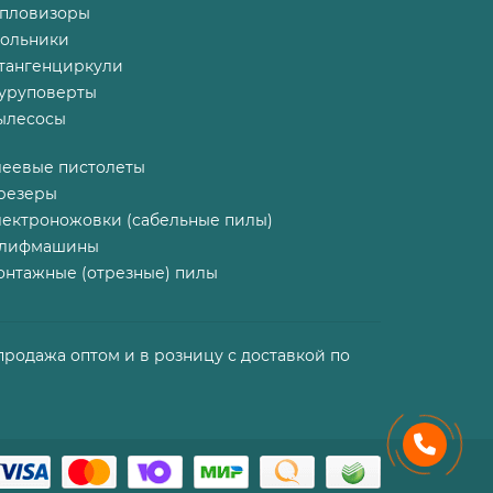
епловизоры
гольники
тангенциркули
уруповерты
ылесосы
леевые пистолеты
резеры
лектроножовки (сабельные пилы)
лифмашины
онтажные (отрезные) пилы
продажа оптом и в розницу с доставкой по