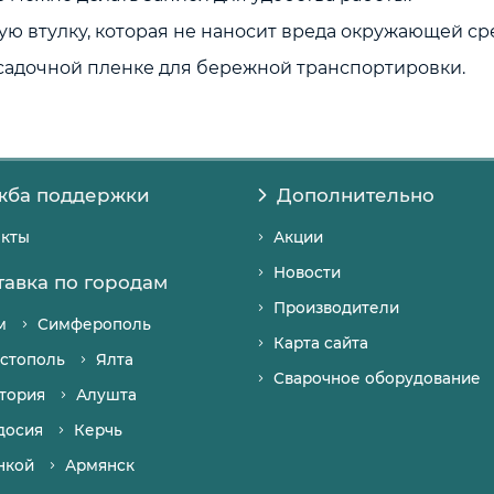
ю втулку, которая не наносит вреда окружающей ср
садочной пленке для бережной транспортировки.
жба поддержки
Дополнительно
акты
Акции
Новости
тавка по городам
Производители
м
Симферополь
Карта сайта
стополь
Ялта
Сварочное оборудование
тория
Алушта
досия
Керчь
нкой
Армянск