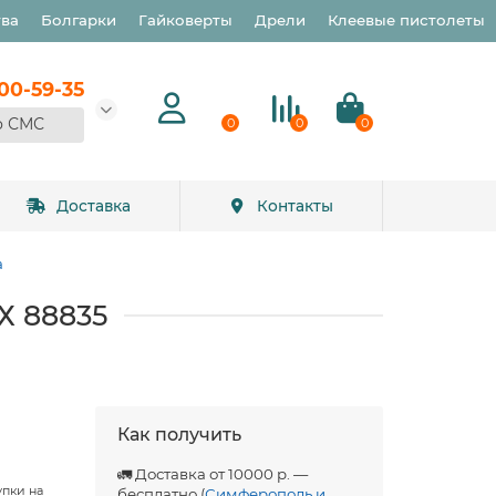
тва
Болгарки
Гайковерты
Дрели
Клеевые пистолеты
900-59-35
о СМС
0
0
0
Доставка
Контакты
а
Х 88835
Как получить
🚛 Доставка от 10000 р. —
упки на
бесплатно (
Симферополь и