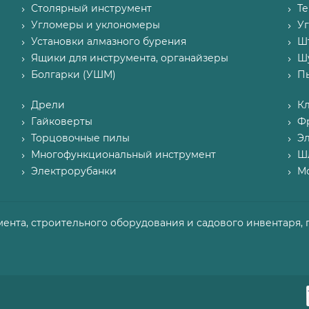
Столярный инструмент
Т
Угломеры и уклономеры
У
Установки алмазного бурения
Ш
Ящики для инструмента, органайзеры
Ш
Болгарки (УШМ)
П
Дрели
К
Гайковерты
Ф
Торцовочные пилы
Э
Многофункциональный инструмент
Ш
Электрорубанки
М
мента, строительного оборудования и садового инвентаря, 