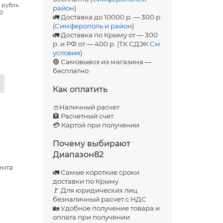
 рубль.
район
)
00
🚛 Доставка до 10000 р. — 300 р.
(
Симферополь и район
)
🚛 Доставка по Крыму от — 300
р. и РФ от — 400 р. (ТК СДЭК
См.
условия
)
🟢 Самовывоз из магазина —
бесплатно
Как оплатить
👛Наличный расчет
🏦 Расчетный счет
💳 Картой при получении
Почему выбирают
Диапазон82
ента
🚛 Самые короткие сроки
доставки по Крыму
🚩 Для юридических лиц
безналичный расчет с НДС
🏡 Удобное получение товара и
оплата при получении