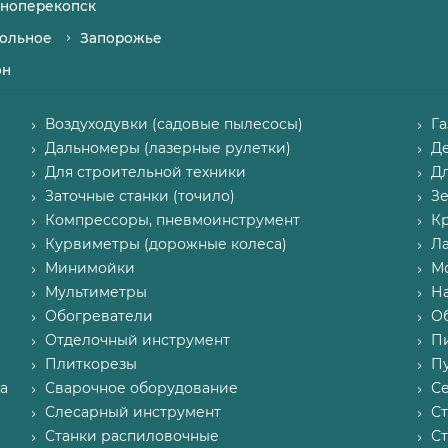
ноперекопск
ольное
Запорожье
он
Воздуходувки (садовые пылесосы)
Г
Дальномеры (лазерные рулетки)
Д
Для строительной техники
Д
Заточные станки (точило)
З
Компрессоры, пневмоинструмент
К
Курвиметры (дорожные колеса)
Л
Минимойки
М
Мультиметры
Н
Обогреватели
О
Отделочный инструмент
П
Плиткорезы
Пу
а
Сварочное оборудование
С
Слесарный инструмент
С
Станки распиловочные
С