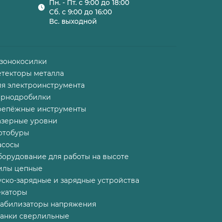
Пн. - Пт. с 9:00 до 18:00
Сб. с 9:00 до 16:00
Вс. выходной
азонокосилки
етекторы металла
ля электроинструмента
ернодробилки
репёжные инструменты
азерные уровни
отобуры
асосы
борудование для работы на высоте
илы цепные
ско-зарядные и зарядные устройства
екаторы
табилизаторы напряжения
танки сверлильные