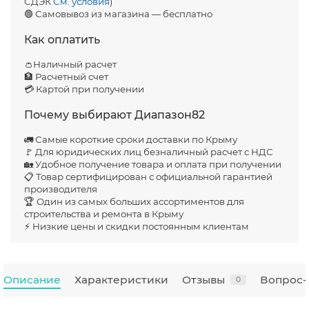
СДЭК
См. условия
)
🟢 Самовывоз из магазина — бесплатно
Как оплатить
👛Наличный расчет
🏦 Расчетный счет
💳 Картой при получении
Почему выбирают Диапазон82
🚛 Самые короткие сроки доставки по Крыму
🚩 Для юридических лиц безналичный расчет с НДС
🏡 Удобное получение товара и оплата при получении
📋 Товар сертифицирован с официальной гарантией
производителя
🏆 Один из самых больших ассортиментов для
строительства и ремонта в Крыму
⚡ Низкие цены и скидки постоянным клиентам
Описание
Характеристики
Отзывы
Вопрос-
0