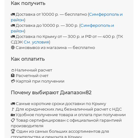
Как получить
🚛 Доставка от 10000 р. — бесплатно (
Симферополь и
район
)
🚛 Доставка до 10000 р. — 300 р. (
Симферополь и
район
)
🚛 Доставка по Крыму от — 300 р. и РФ от — 400 р. (ТК
СДЭК
См. условия
)
🟢 Самовывоз из магазина — бесплатно
Как оплатить
👛Наличный расчет
🏦 Расчетный счет
💳 Картой при получении
Почему выбирают Диапазон82
🚛 Самые короткие сроки доставки по Крыму
🚩 Для юридических лиц безналичный расчет с НДС
🏡 Удобное получение товара и оплата при получении
📋 Товар сертифицирован с официальной гарантией
производителя
🏆 Один из самых больших ассортиментов для
строительства и ремонта в Крыму