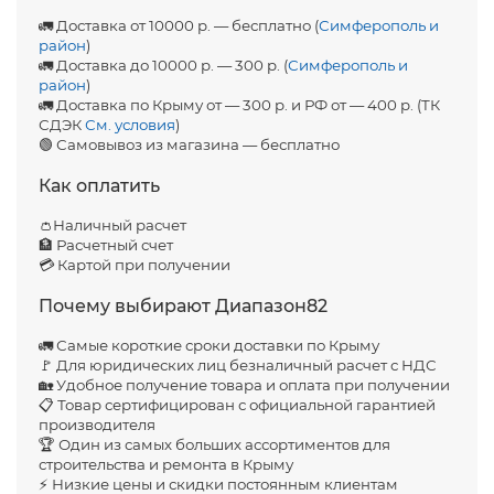
🚛 Доставка от 10000 р. — бесплатно (
Симферополь и
район
)
🚛 Доставка до 10000 р. — 300 р. (
Симферополь и
район
)
🚛 Доставка по Крыму от — 300 р. и РФ от — 400 р. (ТК
СДЭК
См. условия
)
🟢 Самовывоз из магазина — бесплатно
Как оплатить
👛Наличный расчет
🏦 Расчетный счет
💳 Картой при получении
Почему выбирают Диапазон82
🚛 Самые короткие сроки доставки по Крыму
🚩 Для юридических лиц безналичный расчет с НДС
🏡 Удобное получение товара и оплата при получении
📋 Товар сертифицирован с официальной гарантией
производителя
🏆 Один из самых больших ассортиментов для
строительства и ремонта в Крыму
⚡ Низкие цены и скидки постоянным клиентам