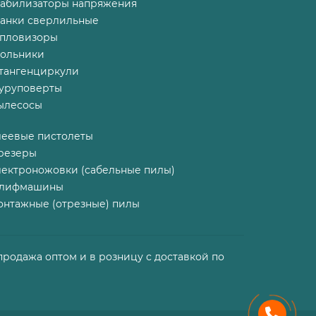
табилизаторы напряжения
танки сверлильные
епловизоры
гольники
тангенциркули
уруповерты
ылесосы
леевые пистолеты
резеры
лектроножовки (сабельные пилы)
лифмашины
онтажные (отрезные) пилы
продажа оптом и в розницу с доставкой по