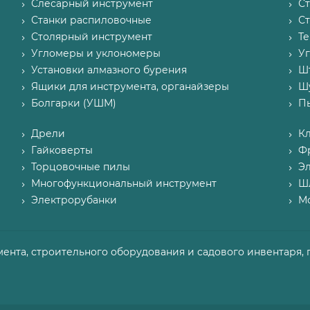
Слесарный инструмент
С
Станки распиловочные
С
Столярный инструмент
Т
Угломеры и уклономеры
У
Установки алмазного бурения
Ш
Ящики для инструмента, органайзеры
Ш
Болгарки (УШМ)
П
Дрели
К
Гайковерты
Ф
Торцовочные пилы
Э
Многофункциональный инструмент
Ш
Электрорубанки
М
мента, строительного оборудования и садового инвентаря, 