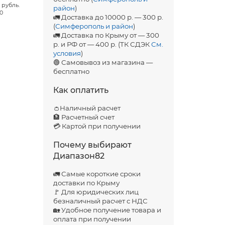
 рубль.
район
)
00
🚛 Доставка до 10000 р. — 300 р.
(
Симферополь и район
)
🚛 Доставка по Крыму от — 300
р. и РФ от — 400 р. (ТК СДЭК
См.
условия
)
🟢 Самовывоз из магазина —
бесплатно
Как оплатить
👛Наличный расчет
🏦 Расчетный счет
💳 Картой при получении
Почему выбирают
Диапазон82
🚛 Самые короткие сроки
доставки по Крыму
🚩 Для юридических лиц
безналичный расчет с НДС
🏡 Удобное получение товара и
оплата при получении