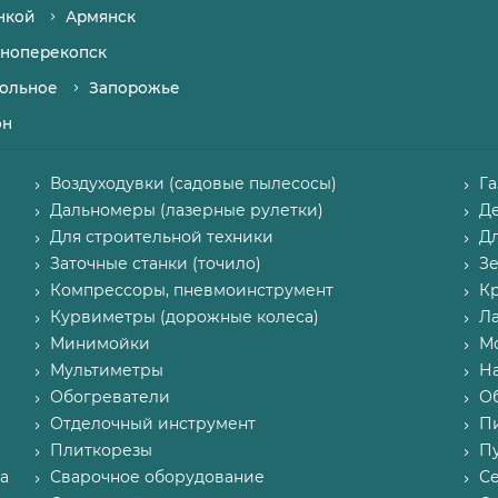
нкой
Армянск
ноперекопск
ольное
Запорожье
он
Воздуходувки (садовые пылесосы)
Г
Дальномеры (лазерные рулетки)
Д
Для строительной техники
Д
Заточные станки (точило)
З
Компрессоры, пневмоинструмент
К
Курвиметры (дорожные колеса)
Л
Минимойки
М
Мультиметры
Н
Обогреватели
О
Отделочный инструмент
П
Плиткорезы
Пу
а
Сварочное оборудование
С