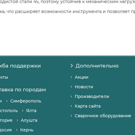
дистой стали 45, поэтому устойчив к механическим нагруз
ка, что расширяет возможности инструмента и позволяет п
жба поддержки
Дополнительно
акты
Акции
Новости
тавка по городам
Производители
м
Симферополь
Карта сайта
стополь
Ялта
Сварочное оборудование
тория
Алушта
досия
Керчь