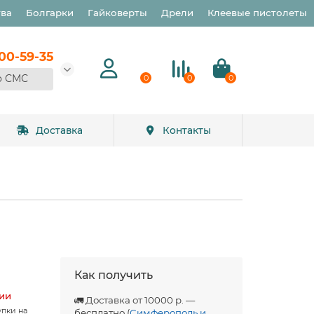
тва
Болгарки
Гайковерты
Дрели
Клеевые пистолеты
900-59-35
о СМС
0
0
0
Доставка
Контакты
Как получить
чии
🚛 Доставка от 10000 р. —
упки на
бесплатно (
Симферополь и