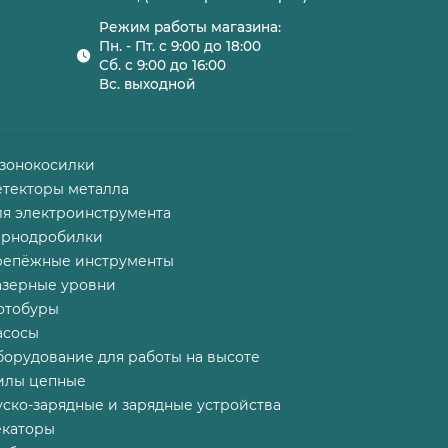
Режим работы магазина:
Пн. - Пт. с 9:00 до 18:00
Сб. с 9:00 до 16:00
Вс. выходной
азонокосилки
етекторы металла
ля электроинструмента
ернодробилки
репёжные инструменты
азерные уровни
отобуры
асосы
борудование для работы на высоте
илы цепные
ско-зарядные и зарядные устройства
екаторы