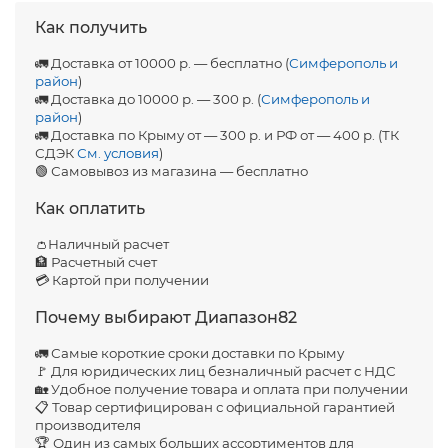
Как получить
🚛 Доставка от 10000 р. — бесплатно (
Симферополь и
район
)
🚛 Доставка до 10000 р. — 300 р. (
Симферополь и
район
)
🚛 Доставка по Крыму от — 300 р. и РФ от — 400 р. (ТК
СДЭК
См. условия
)
🟢 Самовывоз из магазина — бесплатно
Как оплатить
👛Наличный расчет
🏦 Расчетный счет
💳 Картой при получении
Почему выбирают Диапазон82
🚛 Самые короткие сроки доставки по Крыму
🚩 Для юридических лиц безналичный расчет с НДС
🏡 Удобное получение товара и оплата при получении
📋 Товар сертифицирован с официальной гарантией
производителя
🏆 Один из самых больших ассортиментов для