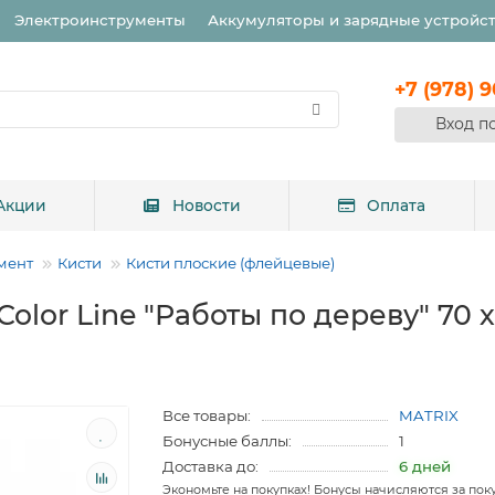
Электроинструменты
Аккумуляторы и зарядные устройс
+7 (978) 
Вход п
Акции
Новости
Оплата
мент
Кисти
Кисти плоские (флейцевые)
lor Line "Работы по дереву" 70 х
Все товары:
MATRIX
Бонусные баллы:
1
Доставка до:
6 дней
Экономьте на покупках! Бонусы начисляются за пок