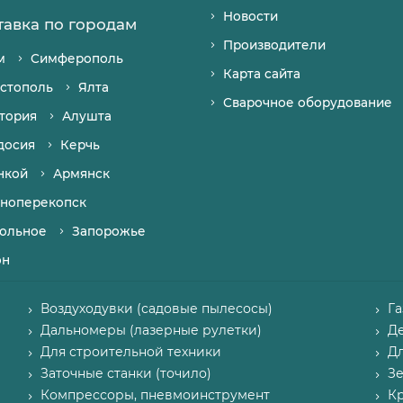
Новости
тавка по городам
Производители
м
Симферополь
Карта сайта
стополь
Ялта
Сварочное оборудование
тория
Алушта
досия
Керчь
нкой
Армянск
ноперекопск
ольное
Запорожье
он
Воздуходувки (садовые пылесосы)
Г
Дальномеры (лазерные рулетки)
Д
Для строительной техники
Д
Заточные станки (точило)
З
Компрессоры, пневмоинструмент
К