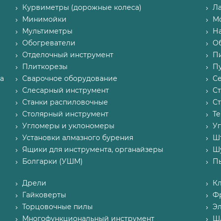
Курвиметры (дорожные колеса)
Л
Минимойки
М
Мультиметры
Н
Обогреватели
О
Отделочный инструмент
П
Плиткорезы
Пу
а
Сварочное оборудование
С
Слесарный инструмент
С
Станки распиловочные
С
Столярный инструмент
Т
Угломеры и уклономеры
У
Установки алмазного бурения
Ш
Ящики для инструмента, органайзеры
Ш
Болгарки (УШМ)
П
Дрели
К
Гайковерты
Ф
Торцовочные пилы
Э
Многофункциональный инструмент
Ш