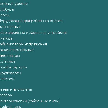
азерные уровни
отобуры
асосы
борудование для работы на высоте
илы цепные
ско-зарядные и зарядные устройства
екаторы
табилизаторы напряжения
танки сверлильные
епловизоры
гольники
тангенциркули
уруповерты
ылесосы
леевые пистолеты
резеры
лектроножовки (сабельные пилы)
лифмашины