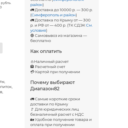
 рубль.
район
)
00
🚛 Доставка до 10000 р. — 300 р.
(
Симферополь и район
)
🚛 Доставка по Крыму от — 300
р. и РФ от — 400 р. (ТК СДЭК
См.
условия
)
🟢 Самовывоз из магазина —
бесплатно
Как оплатить
👛Наличный расчет
🏦 Расчетный счет
💳 Картой при получении
ты,
Почему выбирают
опиток,
Диапазон82
в,
🚛 Самые короткие сроки
доставки по Крыму
🚩 Для юридических лиц
безналичный расчет с НДС
🏡 Удобное получение товара и
оплата при получении