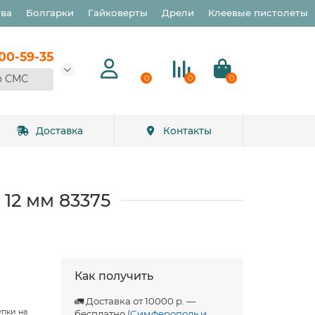
тва
Болгарки
Гайковерты
Дрели
Клеевые пистолеты
900-59-35
о СМС
0
0
0
Доставка
Контакты
 12 мм 83375
Как получить
🚛 Доставка от 10000 р. —
упки на
бесплатно (
Симферополь и