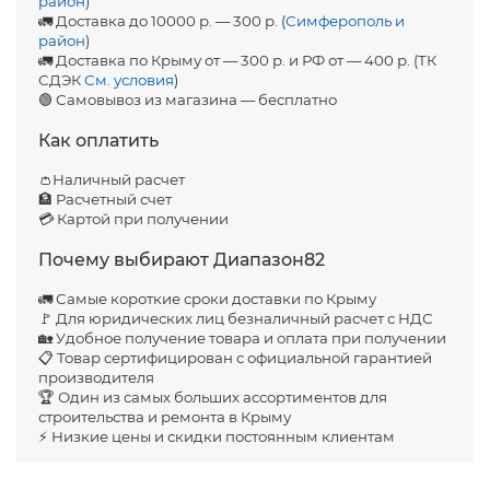
район
)
🚛 Доставка до 10000 р. — 300 р. (
Симферополь и
район
)
🚛 Доставка по Крыму от — 300 р. и РФ от — 400 р. (ТК
СДЭК
См. условия
)
🟢 Самовывоз из магазина — бесплатно
Как оплатить
👛Наличный расчет
🏦 Расчетный счет
💳 Картой при получении
Почему выбирают Диапазон82
🚛 Самые короткие сроки доставки по Крыму
🚩 Для юридических лиц безналичный расчет с НДС
🏡 Удобное получение товара и оплата при получении
📋 Товар сертифицирован с официальной гарантией
производителя
🏆 Один из самых больших ассортиментов для
строительства и ремонта в Крыму
⚡ Низкие цены и скидки постоянным клиентам