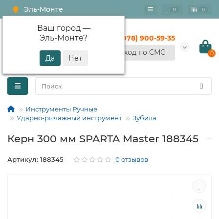
Эль-Монте
0
0
Ваш город —
Эль-Монте
?
+7 (978) 900-59-35
Вход по СМС
0
Инструменты Ручные
Ударно-рычажный инструмент
Зубила
Керн 300 мм SPARTA Master 188345
Артикул: 188345
0 отзывов