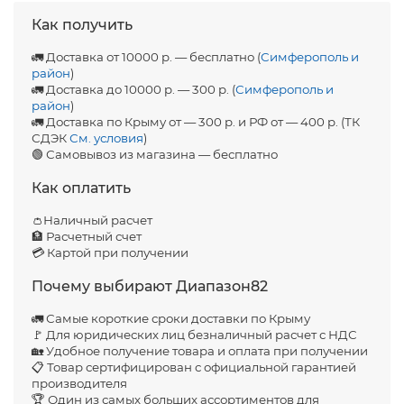
Как получить
🚛 Доставка от 10000 р. — бесплатно (
Симферополь и
район
)
🚛 Доставка до 10000 р. — 300 р. (
Симферополь и
район
)
🚛 Доставка по Крыму от — 300 р. и РФ от — 400 р. (ТК
СДЭК
См. условия
)
🟢 Самовывоз из магазина — бесплатно
Как оплатить
👛Наличный расчет
🏦 Расчетный счет
💳 Картой при получении
Почему выбирают Диапазон82
🚛 Самые короткие сроки доставки по Крыму
🚩 Для юридических лиц безналичный расчет с НДС
🏡 Удобное получение товара и оплата при получении
📋 Товар сертифицирован с официальной гарантией
производителя
🏆 Один из самых больших ассортиментов для