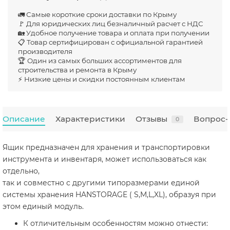
🚛 Самые короткие сроки доставки по Крыму
🚩 Для юридических лиц безналичный расчет с НДС
🏡 Удобное получение товара и оплата при получении
📋 Товар сертифицирован с официальной гарантией
производителя
🏆 Один из самых больших ассортиментов для
строительства и ремонта в Крыму
⚡ Низкие цены и скидки постоянным клиентам
Описание
Характеристики
Отзывы
Вопрос-
0
Ящик предназначен для хранения и транспортировки
инструмента и инвентаря, может использоваться как
отдельно,
так и совместно с другими типоразмерами единой
системы хранения HANSTORAGE ( S,M,L,XL), образуя при
этом единый модуль.
К отличительным особенностям можно отнести: