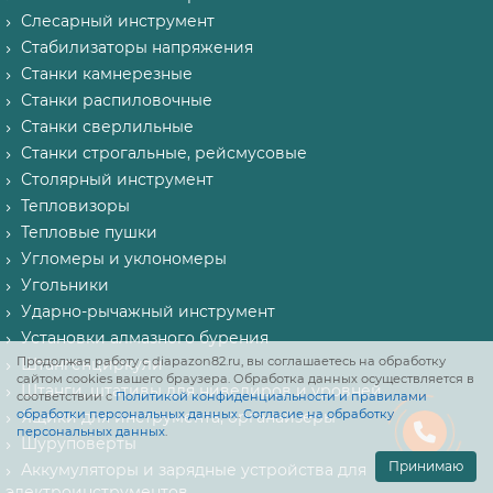
Слесарный инструмент
Стабилизаторы напряжения
Станки камнерезные
Станки распиловочные
Станки сверлильные
Станки строгальные, рейсмусовые
Столярный инструмент
Тепловизоры
Тепловые пушки
Угломеры и уклономеры
Угольники
Ударно-рычажный инструмент
Установки алмазного бурения
Продолжая работу с diapazon82.ru, вы соглашаетесь на обработку
Штангенциркули
сайтом cookies вашего браузера. Обработка данных осуществляется в
Штанги, штативы для нивелиров и уровней
соответствии с
Политикой конфиденциальности и правилами
обработки персональных данных
.
Согласие на обработку
Ящики для инструмента, органайзеры
персональных данных
.
Шуруповерты
Принимаю
Аккумуляторы и зарядные устройства для
электроинструментов