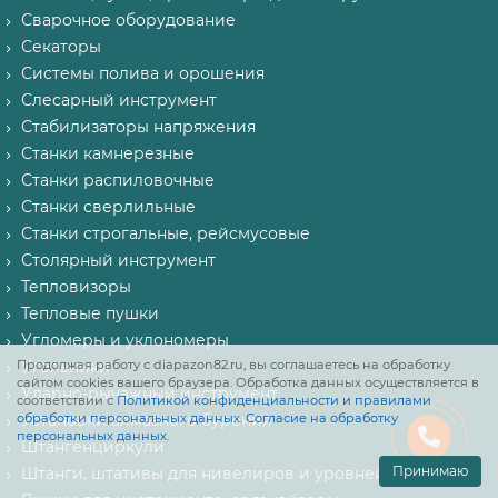
Сварочное оборудование
Секаторы
Системы полива и орошения
Слесарный инструмент
Стабилизаторы напряжения
Станки камнерезные
Станки распиловочные
Станки сверлильные
Станки строгальные, рейсмусовые
Столярный инструмент
Тепловизоры
Тепловые пушки
Угломеры и уклономеры
Продолжая работу с diapazon82.ru, вы соглашаетесь на обработку
Угольники
сайтом cookies вашего браузера. Обработка данных осуществляется в
Ударно-рычажный инструмент
соответствии с
Политикой конфиденциальности и правилами
обработки персональных данных
Установки алмазного бурения
.
Согласие на обработку
персональных данных
.
Штангенциркули
Принимаю
Штанги, штативы для нивелиров и уровней