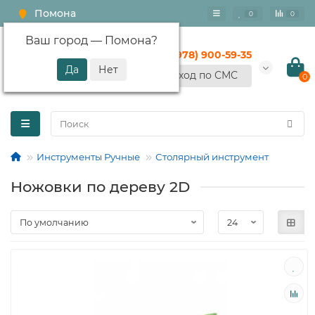
Помона
0
0
Ваш город —
Помона
?
+7 (978) 900-59-35
Вход по СМС
0
Инструменты Ручные
Столярный инструмент
Ножовки по дереву 2D