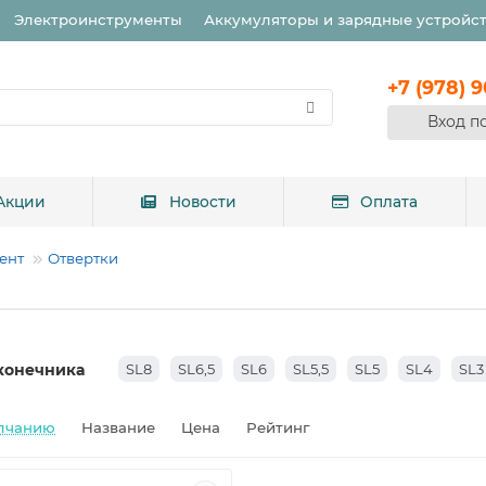
Электроинструменты
Аккумуляторы и зарядные устройс
+7 (978) 
Вход п
Акции
Новости
Оплата
ент
Отвертки
конечника
SL8
SL6,5
SL6
SL5,5
SL5
SL4
SL3
лчанию
Название
Цена
Рейтинг