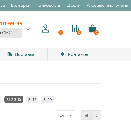
тва
Болгарки
Гайковерты
Дрели
Клеевые пистолеты
900-59-35
о СМС
0
0
0
Доставка
Контакты
SL2,5
SL12
SL10