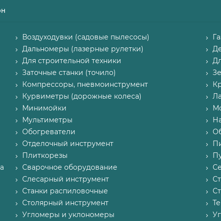
он
Воздуходувки (садовые пылесосы)
Г
Дальномеры (лазерные рулетки)
Д
Для строительной техники
Д
Заточные станки (точило)
З
Компрессоры, пневмоинструмент
К
Курвиметры (дорожные колеса)
Л
Минимойки
М
Мультиметры
Н
Обогреватели
О
Отделочный инструмент
П
Плиткорезы
Пу
а
Сварочное оборудование
С
Слесарный инструмент
С
Станки распиловочные
С
Столярный инструмент
Т
Угломеры и уклономеры
У