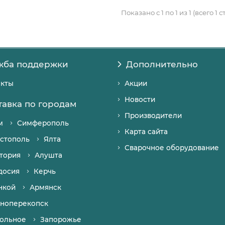
Показано с 1 по 1 из 1 (всего 1 
жба поддержки
Дополнительно
акты
Акции
Новости
тавка по городам
Производители
м
Симферополь
Карта сайта
стополь
Ялта
Сварочное оборудование
тория
Алушта
досия
Керчь
нкой
Армянск
ноперекопск
ольное
Запорожье