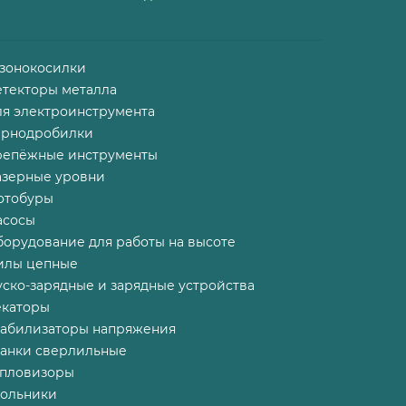
азонокосилки
етекторы металла
ля электроинструмента
ернодробилки
репёжные инструменты
азерные уровни
отобуры
асосы
борудование для работы на высоте
илы цепные
ско-зарядные и зарядные устройства
екаторы
табилизаторы напряжения
танки сверлильные
епловизоры
гольники