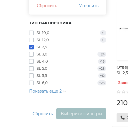
Сбросить
Уточнить
ТИП НАКОНЕЧНИКА
SL 10,0
+1
SL 12,0
+1
SL 2,5
SL 3,0
+24
SL 4,0
+18
Отвер
SL 5,0
+28
SL 2,
SL 5,5
+12
SL 6,0
Зако
+28
Показать еще 2
210
Сбросить
Выберите фильтры