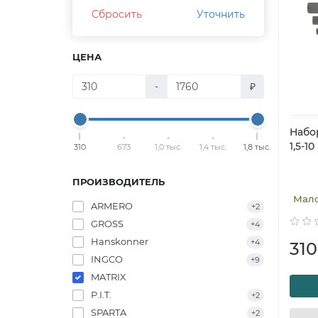
Сбросить
Уточнить
ЦЕНА
-
₽
Набо
1,5-1
310
673
1,0 тыс.
1,4 тыс.
1,8 тыс.
ПРОИЗВОДИТЕЛЬ
Мал
ARMERO
+2
GROSS
+4
Hanskonner
+4
310
INGCO
+9
MATRIX
P.I.T.
+2
SPARTA
+2