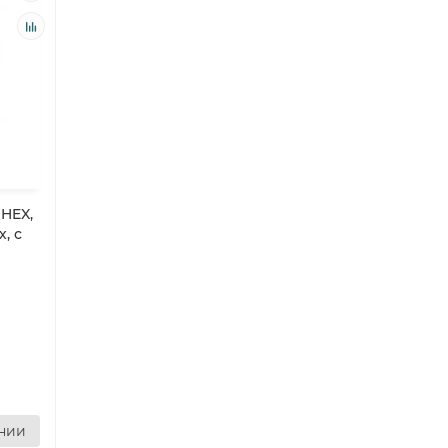
HEX,
х, с
ении