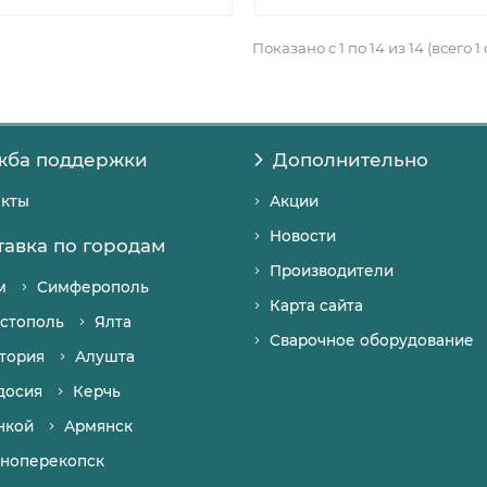
Показано с 1 по 14 из 14 (всего 1
жба поддержки
Дополнительно
акты
Акции
Новости
тавка по городам
Производители
м
Симферополь
Карта сайта
стополь
Ялта
Сварочное оборудование
тория
Алушта
досия
Керчь
нкой
Армянск
ноперекопск