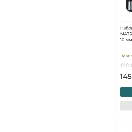
Набо
MATRI
10 мм
Мал
14