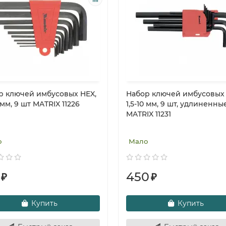
р ключей имбусовых HEX,
Набор ключей имбусовых 
0 мм, 9 шт MATRIX 11226
1,5-10 мм, 9 шт, удлиненны
MATRIX 11231
о
Мало
450
₽
₽
Купить
Купить