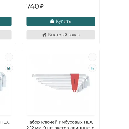
740
₽
Купить
Быстрый заказ
HEX,
Набор ключей имбусовых HEX,
2-12 мм, 9 шт, экстра-длинные, c