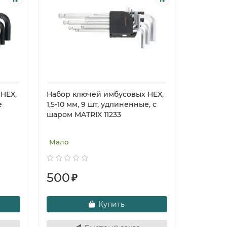
HEX,
Набор ключей имбусовых HEX,
е
1,5-10 мм, 9 шт, удлиненные, с
шаром MATRIX 11233
Мало
500
₽
Купить