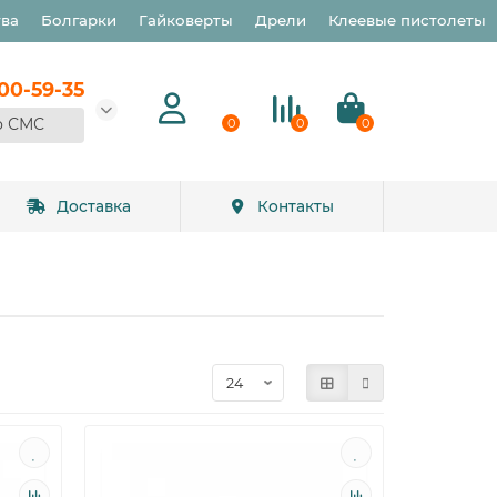
тва
Болгарки
Гайковерты
Дрели
Клеевые пистолеты
900-59-35
о СМС
0
0
0
Доставка
Контакты