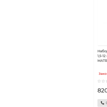
Набо
1,5-1
MATR
Зако
82