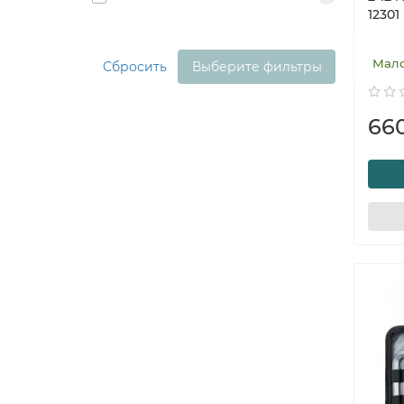
12301
Мал
Сбросить
Выберите фильтры
66