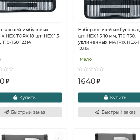
р ключей имбусовых
Набор ключей имбусовых,
X HEX-TORX 18 шт: HEX 1,5-
шт: HEX 1,5-10 мм, T10-T50,
, T10-T50 12314
удлиненных MATRIX HEX-
12315
о
Мало
50
1640
₽
₽
Купить
Купить
Быстрый заказ
Быстрый заказ