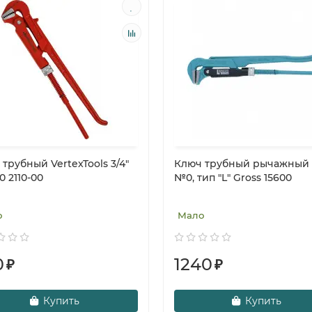
трубный VertexTools 3/4"
Ключ трубный рычажный 3
0 2110-00
№0, тип "L" Gross 15600
о
Мало
0
1240
₽
₽
Купить
Купить