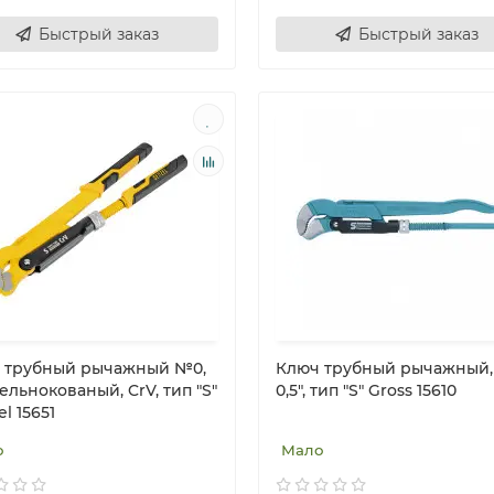
Быстрый заказ
Быстрый заказ
 трубный рычажный №0,
Ключ трубный рычажный,
 цельнокованый, CrV, тип "S"
0,5", тип "S" Gross 15610
l 15651
о
Мало