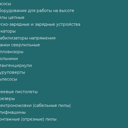
асосы
борудование для работы на высоте
илы цепные
ско-зарядные и зарядные устройства
екаторы
табилизаторы напряжения
танки сверлильные
епловизоры
гольники
тангенциркули
уруповерты
ылесосы
леевые пистолеты
резеры
лектроножовки (сабельные пилы)
лифмашины
онтажные (отрезные) пилы