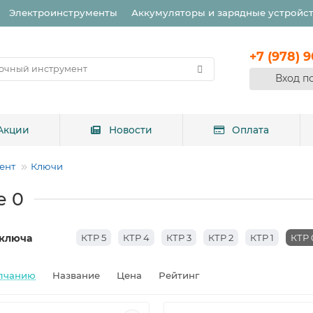
Электроинструменты
Аккумуляторы и зарядные устройс
+7 (978) 
Вход п
Акции
Новости
Оплата
ент
Ключи
е 0
ключа
КТР 5
КТР 4
КТР 3
КТР 2
КТР 1
КТР 
лчанию
Название
Цена
Рейтинг