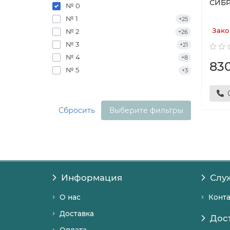
СИБР
№ 0
№ 1
+25
Зако
№ 2
+26
№ 3
+21
№ 4
+8
83
№ 5
+3
Сбросить
Выберите фильтры
Информация
Слу
О нас
Конт
Доставка
Дос