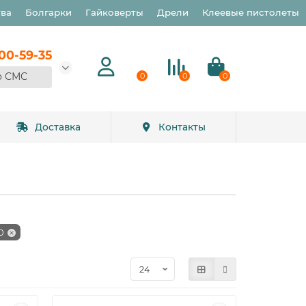
тва
Болгарки
Гайковерты
Дрели
Клеевые пистолеты
900-59-35
о СМС
0
0
0
Доставка
Контакты
0