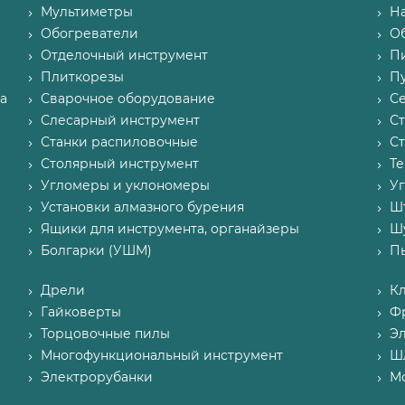
Мультиметры
Н
Обогреватели
О
Отделочный инструмент
П
Плиткорезы
Пу
а
Сварочное оборудование
С
Слесарный инструмент
С
Станки распиловочные
С
Столярный инструмент
Т
Угломеры и уклономеры
У
Установки алмазного бурения
Ш
Ящики для инструмента, органайзеры
Ш
Болгарки (УШМ)
П
Дрели
К
Гайковерты
Ф
Торцовочные пилы
Э
Многофункциональный инструмент
Ш
Электрорубанки
М