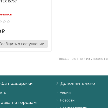
ТЕХ 15757
нчился
0
₽
Сообщить о поступлении
Показано с 1 по 7 из 7 (всего 1 
жба поддержки
Дополнительно
акты
Акции
Новости
тавка по городам