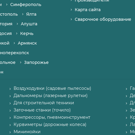
Производители
м
Симферополь
Карта сайта
стополь
Ялта
Сварочное оборудование
тория
Алушта
досия
Керчь
нкой
Армянск
ноперекопск
ольное
Запорожье
он
Воздуходувки (садовые пылесосы)
Г
Дальномеры (лазерные рулетки)
Д
Для строительной техники
Д
Заточные станки (точило)
З
Компрессоры, пневмоинструмент
К
Курвиметры (дорожные колеса)
Л
Минимойки
М