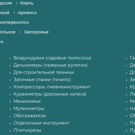
досия
Керчь
нкой
Армянск
ноперекопск
ольное
Запорожье
он
Воздуходувки (садовые пылесосы)
Г
Дальномеры (лазерные рулетки)
Д
Для строительной техники
Д
Заточные станки (точило)
З
Компрессоры, пневмоинструмент
К
Курвиметры (дорожные колеса)
Л
Минимойки
М
Мультиметры
Н
Обогреватели
О
Отделочный инструмент
П
Плиткорезы
Пу