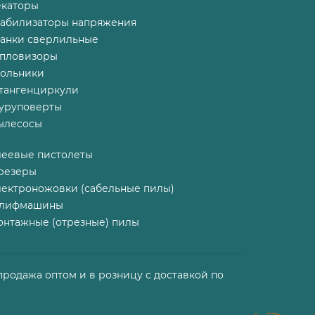
екаторы
табилизаторы напряжения
танки сверлильные
епловизоры
гольники
тангенциркули
уруповерты
ылесосы
леевые пистолеты
резеры
лектроножовки (сабельные пилы)
лифмашины
онтажные (отрезные) пилы
продажа оптом и в розницу с доставкой по