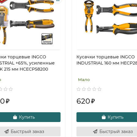
чки торцевые INGCO
Кусачки торцевые INGCO
STRIAL +65%, усиленные
INDUSTRIAL 160 мм HECP2
K 215 мм HCECP58200
о
Мало
90
620
₽
₽
Купить
Купить
Быстрый заказ
Быстрый заказ