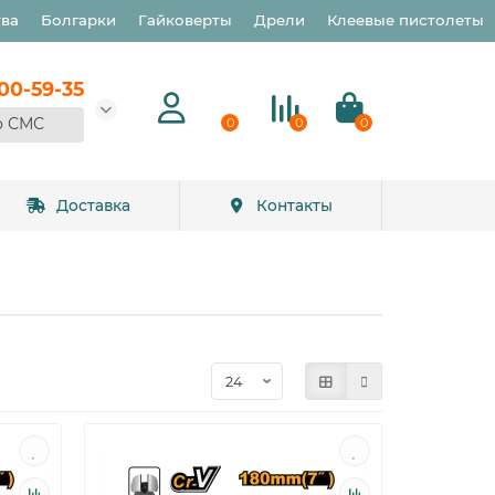
тва
Болгарки
Гайковерты
Дрели
Клеевые пистолеты
900-59-35
о СМС
0
0
0
Доставка
Контакты