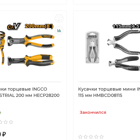
чки торцевые INGCO
Кусачки торцевые мини 
STRIAL 200 мм HECP28200
115 мм HMBCD08115
о
Закончился
0
₽