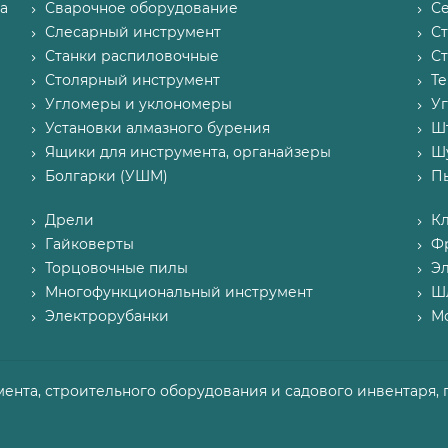
а
Сварочное оборудование
С
Слесарный инструмент
С
Станки распиловочные
С
Столярный инструмент
Т
Угломеры и уклономеры
У
Установки алмазного бурения
Ш
Ящики для инструмента, органайзеры
Ш
Болгарки (УШМ)
П
Дрели
К
Гайковерты
Ф
Торцовочные пилы
Э
Многофункциональный инструмент
Ш
Электрорубанки
М
мента, строительного оборудования и садового инвентаря, 