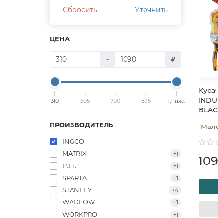
Сбросить
Уточнить
ЦЕНА
-
₽
Куса
INDU
310
505
700
895
1,1 тыс.
BLAC
ПРОИЗВОДИТЕЛЬ
Мал
INGCO
MATRIX
+1
10
P.I.T.
+1
SPARTA
+1
STANLEY
+4
WADFOW
+1
WORKPRO
+1