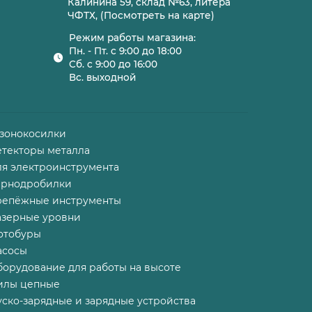
Калинина 59, склад №63, литера
ЧФТХ, (Посмотреть на карте)
Режим работы магазина:
Пн. - Пт. с 9:00 до 18:00
Сб. с 9:00 до 16:00
Вс. выходной
азонокосилки
етекторы металла
ля электроинструмента
ернодробилки
репёжные инструменты
азерные уровни
отобуры
асосы
борудование для работы на высоте
илы цепные
ско-зарядные и зарядные устройства