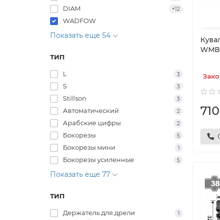
DIAM
+12
WADFOW
Показать еще 54
Кува
WMB2
ТИП
L
3
Зако
S
3
Stillson
3
710
Автоматический
2
Арабские цифры
2
Бокорезы
5
Бокорезы мини
1
Бокорезы усиленные
5
Показать еще 77
ТИП
Держатель для дрели
1