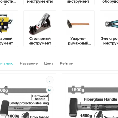
рочистки
инструменты
инструмент
оборуд
руб
сарный
Столярный
Ударно-
Электр
румент
инструмент
рычажный
инстру
инструмент
приспос
лчанию
Название
Цена
Рейтинг