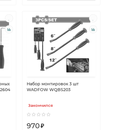
рных
Набор монтировок 3 шт
2604
WADFOW WQBS203
Закончился
970
₽