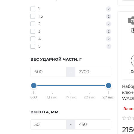
1
2
1,5
2
2
2
3
2
4
2
5
1
ВЕС УДАРНОЙ ЧАСТИ, Г
-
Набо
ключ
600
1,1 тыс.
1,7 тыс.
2,2 тыс.
2,7 тыс.
WAD
Зако
ВЫСОТА, ММ
-
215