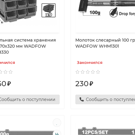
льная система хранения
Молоток слесарный 100 г
170х320 мм WADFOW
WADFOW WHM1301
330
нчился
Закончился
60
230
₽
₽
Сообщить о поступлении
Сообщить о поступл