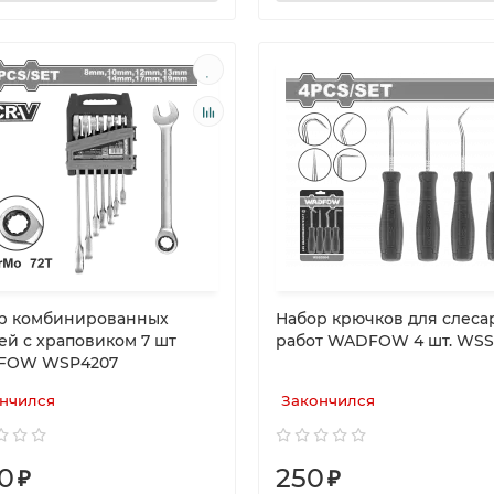
р комбинированных
Набор крючков для слеса
ей с храповиком 7 шт
работ WADFOW 4 шт. WSS
FOW WSP4207
нчился
Закончился
0
250
₽
₽