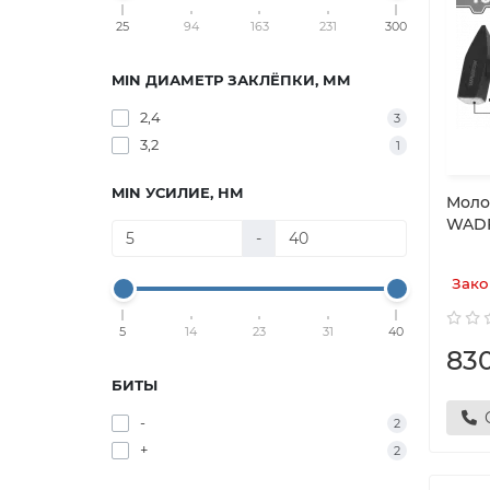
25
94
163
231
300
MIN ДИАМЕТР ЗАКЛЁПКИ, ММ
2,4
3
3,2
1
MIN УСИЛИЕ, НМ
Моло
WAD
-
Зако
5
14
23
31
40
83
БИТЫ
-
2
+
2