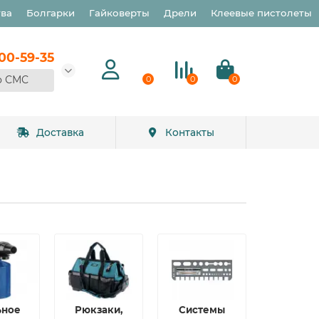
тва
Болгарки
Гайковерты
Дрели
Клеевые пистолеты
900-59-35
о СМС
0
0
0
Доставка
Контакты
ьное
Рюкзаки,
Системы