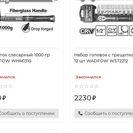
ток слесарный 1000 гр
Набор головок с трещоткой
FOW WHM1310
12 шт WADFOW WST2212
нчился
Закончился
0
2230
₽
₽
Сообщить о поступлении
Сообщить о поступл