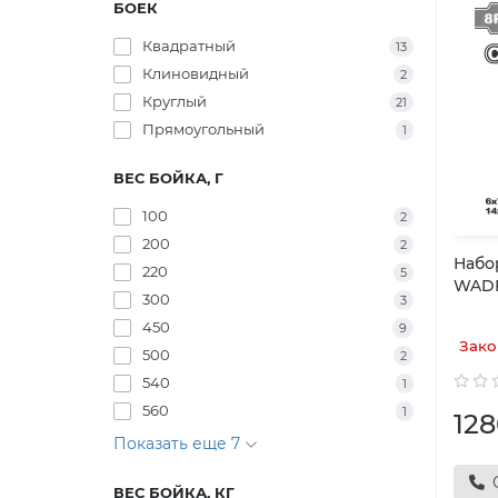
БОЕК
Квадратный
13
Клиновидный
2
Круглый
21
Прямоугольный
1
ВЕС БОЙКА, Г
100
2
200
2
Набо
220
5
WAD
300
3
450
9
Зако
500
2
540
1
560
1
12
Показать еще 7
ВЕС БОЙКА, КГ