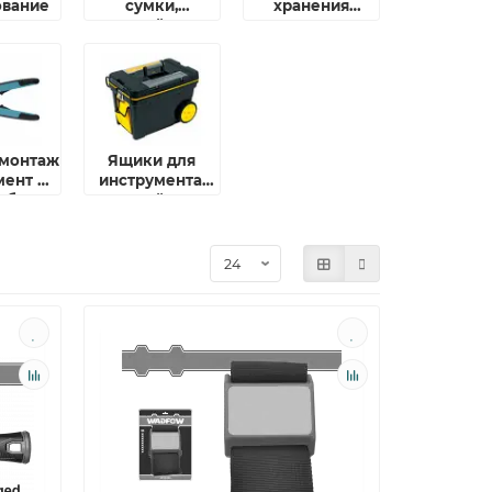
ование
сумки,
хранения
органайзеры
инструмента
для
инструмента
омонтажный
Ящики для
мент и
инструмента,
обления
органайзеры