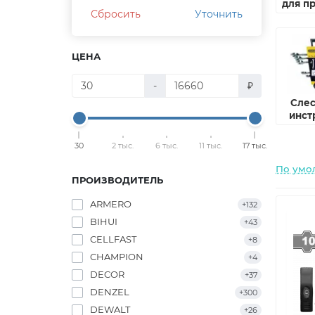
для п
Сбросить
Уточнить
т
ЦЕНА
-
₽
Сле
инст
30
2 тыс.
6 тыс.
11 тыс.
17 тыс.
По умо
ПРОИЗВОДИТЕЛЬ
ARMERO
+132
BIHUI
+43
CELLFAST
+8
CHAMPION
+4
DECOR
+37
DENZEL
+300
DEWALT
+26