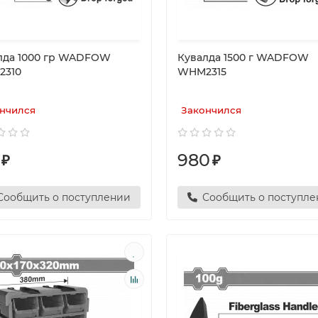
лда 1000 гр WADFOW
Кувалда 1500 г WADFOW
310
WHM2315
нчился
Закончился
980
₽
₽
Сообщить о поступлении
Сообщить о поступл