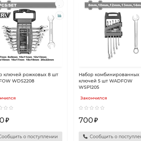
р ключей рожковых 8 шт
Набор комбинированных
FOW WDS2208
ключей 5 шт WADFOW
WSP1205
нчился
Закончился
80
700
₽
₽
Сообщить о поступлении
Сообщить о поступл