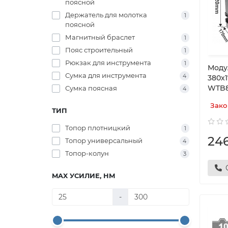
поясной
Держатель для молотка
1
поясной
Магнитный браслет
1
Пояс строительный
1
Рюкзак для инструмента
1
Моду
Сумка для инструмента
4
380х
WTB8
Сумка поясная
4
Зако
ТИП
Топор плотницкий
1
24
Топор универсальный
4
Топор-колун
3
MAX УСИЛИЕ, НМ
-