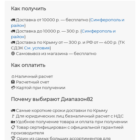
Как получить
🚛 Доставка от 10000 р. — бесплатно (
Симферополь и
район
)
🚛 Доставка до 10000 р. — 300 р. (
Симферополь и
район
)
🚛 Доставка по Крыму от — 300 р. и РФ от — 400 р. (ТК
СДЭК
См. условия
)
🟢 Самовывоз из магазина — бесплатно
Как оплатить
👛Наличный расчет
🏦 Расчетный счет
💳 Картой при получении
Почему выбирают Диапазон82
🚛 Самые короткие сроки доставки по Крыму
🚩 Для юридических лиц безналичный расчет с НДС
🏡 Удобное получение товара и оплата при получении
📋 Товар сертифицирован с официальной гарантией
производителя
🏆 Один из самых больших ассортиментов для